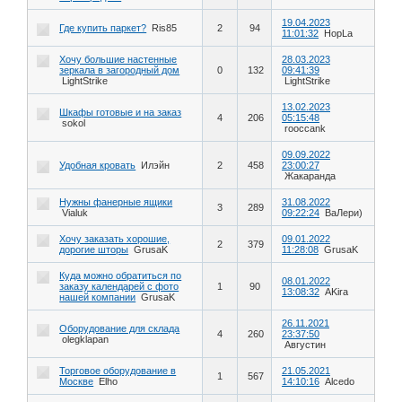
19.04.2023
Где купить паркет?
Ris85
2
94
11:01:32
HopLa
Хочу большие настенные
28.03.2023
зеркала в загородный дом
0
132
09:41:39
LightStrike
LightStrike
13.02.2023
Шкафы готовые и на заказ
4
206
05:15:48
sokol
rooccank
09.09.2022
Удобная кровать
Илэйн
2
458
23:00:27
Жакаранда
Нужны фанерные ящики
31.08.2022
3
289
Vialuk
09:22:24
ВаЛери)
Хочу заказать хорошие,
09.01.2022
2
379
дорогие шторы
GrusaK
11:28:08
GrusaK
Куда можно обратиться по
08.01.2022
заказу календарей с фото
1
90
13:08:32
AKira
нашей компании
GrusaK
26.11.2021
Оборудование для склада
4
260
23:37:50
olegklapan
Августин
Торговое оборудование в
21.05.2021
1
567
Москве
Elho
14:10:16
Alcedo