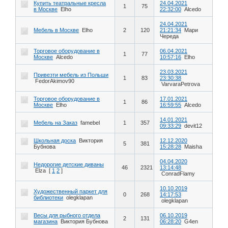
Купить театральные кресла
24.04.2021
1
75
в Москве
Elho
22:32:00
Alcedo
24.04.2021
Мебель в Москве
Elho
2
120
21:21:34
Мари
Череда
Торговое оборудование в
06.04.2021
1
77
Москве
Alcedo
10:57:16
Elho
23.03.2021
Привезти мебель из Польши
1
83
23:30:38
FedorAkimov90
VarvaraPetrova
Торговое оборудование в
17.01.2021
1
86
Москве
Elho
16:59:55
Alcedo
14.01.2021
Мебель на Заказ
famebel
1
357
09:33:29
devit12
Школьная доска
Виктория
12.12.2020
5
381
Бубнова
15:28:28
Maisha
04.04.2020
Недорогие детские диваны
46
2321
13:14:48
Elza
[
1
2
]
ConradFlamy
10.10.2019
Художественный паркет для
0
268
14:17:53
библиотеки
olegklapan
olegklapan
Весы для рыбного отдела
06.10.2019
2
131
магазина
Виктория Бубнова
06:28:20
G4en