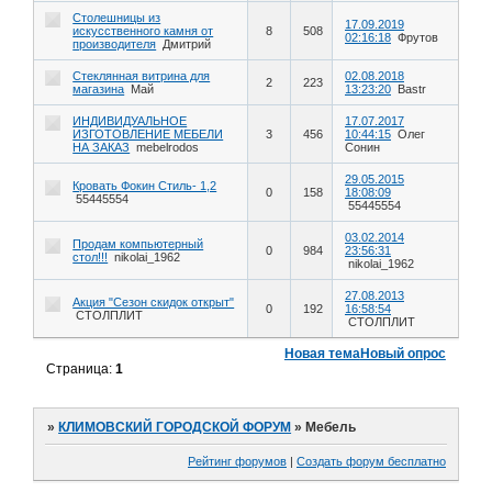
Столешницы из
17.09.2019
искусственного камня от
8
508
02:16:18
Фрутов
производителя
Дмитрий
Стеклянная витрина для
02.08.2018
2
223
магазина
Май
13:23:20
Bastr
ИНДИВИДУАЛЬНОЕ
17.07.2017
ИЗГОТОВЛЕНИЕ МЕБЕЛИ
3
456
10:44:15
Олег
НА ЗАКАЗ
mebelrodos
Сонин
29.05.2015
Кровать Фокин Стиль- 1,2
0
158
18:08:09
55445554
55445554
03.02.2014
Продам компьютерный
0
984
23:56:31
стол!!!
nikolai_1962
nikolai_1962
27.08.2013
Акция "Сезон скидок открыт"
0
192
16:58:54
СТОЛПЛИТ
СТОЛПЛИТ
Новая тема
Новый опрос
Страница:
1
»
КЛИМОВСКИЙ ГОРОДСКОЙ ФОРУМ
»
Мебель
Рейтинг форумов
|
Создать форум бесплатно