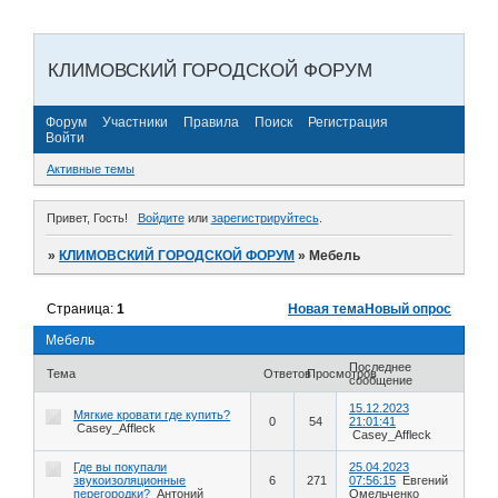
КЛИМОВСКИЙ ГОРОДСКОЙ ФОРУМ
Форум
Участники
Правила
Поиск
Регистрация
Войти
Активные темы
Привет, Гость!
Войдите
или
зарегистрируйтесь
.
»
КЛИМОВСКИЙ ГОРОДСКОЙ ФОРУМ
»
Мебель
Страница:
1
Новая тема
Новый опрос
Мебель
Последнее
Тема
Ответов
Просмотров
сообщение
15.12.2023
Мягкие кровати где купить?
0
54
21:01:41
Casey_Affleck
Casey_Affleck
Где вы покупали
25.04.2023
звукоизоляционные
6
271
07:56:15
Евгений
перегородки?
Антоний
Омельченко