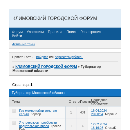
КЛИМОВСКИЙ ГОРОДСКОЙ ФОРУМ
Форум
Участники
Правила
Поиск
Регистрация
Войти
Активные темы
Привет, Гость!
Войдите
или
зарегистрируйтесь
.
»
КЛИМОВСКИЙ ГОРОДСКОЙ ФОРУМ
»
Губернатор
Московской области
Страница:
1
Губернатор Московской области
Последнее
Тема
Ответов
Просмотров
сообщение
Где можно найти золотые
16.04.2024
1
431
серьги
Картер
20:00:54
Мариша
Я стремлюсь приобрести
12.02.2024
водительские права
Тресса
1
56
16:16:26
GrusaK
Гаф