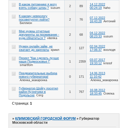
В каком питомнике я могу
14.12.2022
2
89
взять собаку шпиц ?
susum
00:24:19
haho
К какому неврологу
07.12.2022
посоветуетет пойти?
2
76
16:43:28
Антоний
Биллион
Мне нужны отчетные
04.12.2022
документы за проживание -
2
68
08:23:33
susum
куда обратиться ?
vitenka
Нужен онлайн займ, не
02.04.2022
2
127
хватает до зарплаты
криил
17:06:37
воолодя
Проект "Как сделать лучше
03.07.2017
наше Подмосковье !"
1
2359
19:33:12
kristof
smartfom
Предварительные выбора
14.06.2013
нового губернатора!
0
171
11:10:42
Аленка_макаронка
Аленка_макаронка
Губернатор Шойгу посетил
16.08.2012
район Кузнечики в
1
767
18:33:45
Оляпка
Подольске
Cerg
Страница:
1
»
КЛИМОВСКИЙ ГОРОДСКОЙ ФОРУМ
»
Губернатор
Московской области