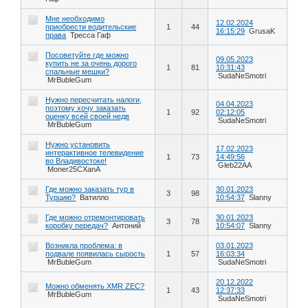
Мне необходимо
12.02.2024
приобрести водительские
1
44
16:15:29
GrusaK
права
Тресса Гаф
Посоветуйте где можно
09.05.2023
купить не за очень дорого
1
81
10:31:43
спальные мешки?
SudaNeSmotri
MrBubleGum
Нужно пересчитать налоги,
04.04.2023
поэтому хочу заказать
1
92
02:12:05
оценку всей своей недв
SudaNeSmotri
MrBubleGum
Нужно установить
17.02.2023
интерактивное телевидение
1
73
14:49:56
во Владивостоке!
Gleb22АА
Moner25CXanА
Где можно заказать тур в
30.01.2023
3
98
Турцию?
Ватилло
10:54:37
Slanny
Где можно отремонтировать
30.01.2023
3
78
коробку передач?
Антоний
10:54:07
Slanny
Возникла проблема: в
03.01.2023
подвале появилась сырость
1
57
16:03:34
MrBubleGum
SudaNeSmotri
20.12.2022
Можно обменять XMR ZEC?
1
43
12:37:33
MrBubleGum
SudaNeSmotri