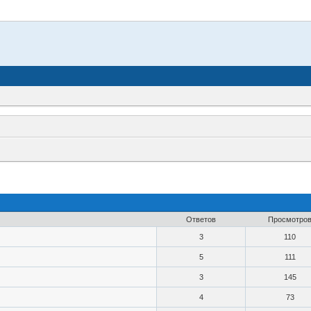
Ответов
Просмотро
3
110
5
111
3
145
4
73