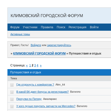
КЛИМОВСКИЙ ГОРОДСКОЙ ФОРУМ
Форум
Участники
Правила
Поиск
Регистрация
Войти
Активные темы
Привет, Гость!
Войдите
или
зарегистрируйтесь
.
»
КЛИМОВСКИЙ ГОРОДСКОЙ ФОРУМ
»
Путешествия и отдых
Страница:
«
1
2
3
4
»
Путешествия и отдых
Тема
Где отдохнуть с комфортом ?
Alex_kit
В какой БК дают бонусы за регистрацию?
Ватилло
Прогулки по Питеру
Амаларакс
У кого лучше покупать запчасти на Mercedes?
Ватилло