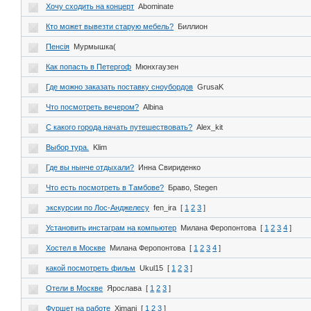
Хочу сходить на концерт
Abominate
Кто может вывезти старую мебель?
Биллион
Пенсія
Мурмышка(
Как попасть в Петергоф
Мюнхгаузен
Где можно заказать поставку сноубордов
GrusaK
Что посмотреть вечером?
Albina
С какого города начать путешествовать?
Alex_kit
Выбор тура.
Klim
Где вы нынче отдыхали?
Инна Свириденко
Что есть посмотреть в Тамбове?
Браво, Stegen
экскурсии по Лос-Анджелесу
fen_ira
[
1
2
3
]
Установить инстаграм на компьютер
Милана Феропонтова
[
1
2
3
4
]
Хостел в Москве
Милана Феропонтова
[
1
2
3
4
]
какой посмотреть фильм
Ukul15
[
1
2
3
]
Отели в Москве
Ярослава
[
1
2
3
]
Фуршет на работе
Ximani
[
1
2
3
]