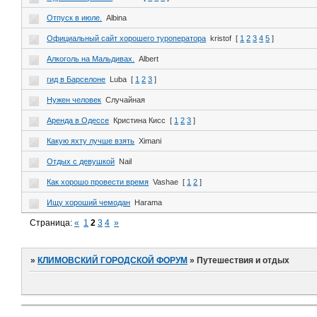
Отпуск в июле.
Albina
Официальный сайт хорошего туроператора
kristof
[
1
2
3
4
5
]
Алкоголь на Мальдивах.
Albert
гид в Барселоне
Luba
[
1
2
3
]
Нужен человек
Случайная
Аренда в Одессе
Кристина Кисс
[
1
2
3
]
Какую яхту лучше взять
Ximani
Отдых с девушкой
Nail
Как хорошо провести время
Vashae
[
1
2
]
Ищу хороший чемодан
Harama
Страница:
«
1
2
3
4
»
»
КЛИМОВСКИЙ ГОРОДСКОЙ ФОРУМ
»
Путешествия и отдых