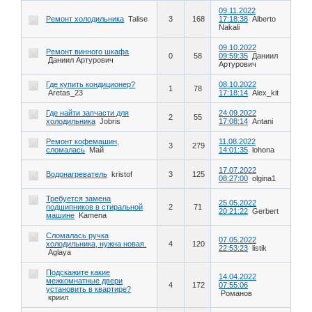
09.11.2022
Ремонт холодильника
Talise
3
168
17:18:38
Alberto
Nakali
09.10.2022
Ремонт винного шкафа
0
58
09:59:35
Даниил
Даниил Артурович
Артурович
Где купить кондиционер?
08.10.2022
1
78
Aretas_23
17:18:14
Alex_kit
Где найти запчасти для
24.09.2022
2
55
холодильника
Jobris
17:08:14
Antani
Ремонт кофемашин,
11.08.2022
3
279
сломалась
Май
14:01:35
lohona
17.07.2022
Водонагреватель
kristof
3
125
08:27:00
olgina1
Требуется замена
25.05.2022
подшипников в стиральной
2
71
20:21:22
Gerbert
машине
Kamena
Сломалась ручка
07.05.2022
холодильника, нужна новая.
4
120
22:53:23
listik
Aglaya
Подскажите какие
14.04.2022
межкомнатные двери
4
172
07:55:06
установить в квартире?
Романов
криил