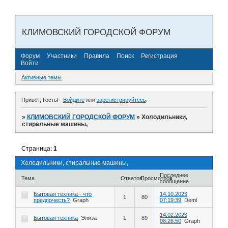
КЛИМОВСКИЙ ГОРОДСКОЙ ФОРУМ
Форум
Участники
Правила
Поиск
Регистрация
Войти
Активные темы
Привет, Гость!
Войдите
или
зарегистрируйтесь
.
»
КЛИМОВСКИЙ ГОРОДСКОЙ ФОРУМ
»
Холодильники,
стиральные машины,
Страница:
1
Холодильники, стиральные машины,
Последнее
Тема
Ответов
Просмотров
сообщение
Бытовая техника - что
14.10.2023
1
80
предпочесть?
Graph
07:19:39
Demi
14.02.2023
Бытовая техника
Элиза
1
89
08:26:50
Graph