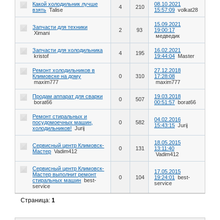
Какой холодильник лучше
08.10.2021
4
210
взять
Talise
15:57:09
volkat28
15.09.2021
Запчасти для техники
2
93
19:00:17
Ximani
медведик
Запчасти для холодильника
16.02.2021
4
195
kristof
19:44:04
Master
Ремонт холодильников в
27.12.2018
Климовске на дому
0
310
17:28:08
maxim777
maxim777
Продам аппарат для сварки
19.03.2018
0
507
borat66
00:51:57
borat66
Ремонт стиральных и
04.02.2016
посудомоечных машин,
0
582
15:43:15
Jurij
холодильников!
Jurij
18.05.2015
Сервисный центр Климовск-
0
131
13:11:40
Мастер
Vadim412
Vadim412
Сервисный центр Климовск-
17.05.2015
Мастер выполнит ремонт
0
104
19:24:01
best-
стиральных машин
best-
service
service
Страница:
1