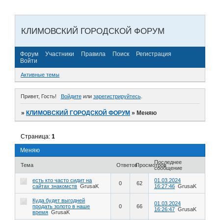
КЛИМОВСКИЙ ГОРОДСКОЙ ФОРУМ
Форум
Участники
Правила
Поиск
Регистрация
Войти
Активные темы
Привет, Гость!
Войдите
или
зарегистрируйтесь
.
»
КЛИМОВСКИЙ ГОРОДСКОЙ ФОРУМ
»
Меняю
Страница:
1
Меняю
Последнее
Тема
Ответов
Просмотров
сообщение
есть кто часто сидит на
01.03.2024
0
62
сайтах знакомств
GrusaK
16:27:46
GrusaK
Куда будет выгодней
01.03.2024
продать золото в наше
0
66
16:26:47
GrusaK
время
GrusaK