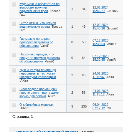
Куда можно обратиться по
вопросам покупки
12.02.2024
1
34
водительских прав
Тресса
15:46:27
GrusaK
Гаф
Читал отзыв. что купили
12.02.2024
водительские права
Тресса
1
49
15:45:28
GrusaK
Гаф
Где можно легально
07.12.2023
приобрести диплом об
0
50
15:33:54
VamiR
образовании
VamiR
Насколько правда, что
07.12.2023
пишут по покупке диплома
0
64
15:32:55
VamiR
об образовании
VamiR
Нужна услуга по аренде
персонала, в частности
24.01.2023
2
119
интересуют упаковщики
11:15:47
AKira
AKira
В последнее время цены
24.01.2023
просто растут, взять даже
2
58
11:15:12
AKira
корма для собаки
AKira
О юбилейных монетах.
06.04.2022
3
230
Albert
07:17:12
Olli
Страница:
1