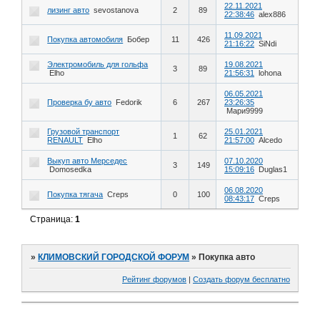
22.11.2021
лизинг авто
sevostanova
2
89
22:38:46
alex886
11.09.2021
Покупка автомобиля
Бобер
11
426
21:16:22
SiNdi
Электромобиль для гольфа
19.08.2021
3
89
Elho
21:56:31
lohona
06.05.2021
Проверка бу авто
Fedorik
6
267
23:26:35
Мари9999
Грузовой транспорт
25.01.2021
1
62
RENAULT
Elho
21:57:00
Alcedo
Выкуп авто Мерседес
07.10.2020
3
149
Domosedka
15:09:16
Duglas1
06.08.2020
Покупка тягача
Creps
0
100
08:43:17
Creps
Страница:
1
»
КЛИМОВСКИЙ ГОРОДСКОЙ ФОРУМ
»
Покупка авто
Рейтинг форумов
|
Создать форум бесплатно