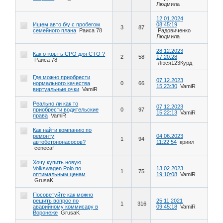
Людмила
12.01.2024
Ищем авто б/у с пробегом
08:45:19
3
87
семейного плана
Раиса 78
Радовиченко
Людмила
28.12.2023
Как открыть СРО для СТО ?
2
58
17:20:28
Раиса 78
Люся123Курд
Где можно приобрести
07.12.2023
нормального качества
0
66
15:23:30
VamiR
виртуальные очки
VamiR
Реально ли как то
07.12.2023
приобрести водительские
0
97
15:22:13
VamiR
права
VamiR
Как найти компанию по
ремонту
04.06.2023
1
94
автобетононасосов?
11:22:54
криил
cenecaf
Хочу купить новую
Volkswagen Polo по
13.02.2023
1
75
оптимальным ценам
19:10:08
VamiR
GrusaK
Посоветуйте как можно
решить вопрос по
25.11.2021
1
316
аварийному коммисару в
09:45:18
VamiR
Воронеже
GrusaK