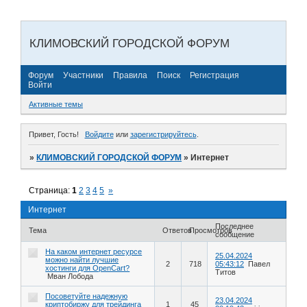
КЛИМОВСКИЙ ГОРОДСКОЙ ФОРУМ
Форум
Участники
Правила
Поиск
Регистрация
Войти
Активные темы
Привет, Гость!
Войдите
или
зарегистрируйтесь
.
»
КЛИМОВСКИЙ ГОРОДСКОЙ ФОРУМ
»
Интернет
Страница:
1
2
3
4
5
»
Интернет
Последнее
Тема
Ответов
Просмотров
сообщение
На каком интернет ресурсе
25.04.2024
можно найти лучшие
2
718
05:43:12
Павел
хостинги для OpenCart?
Титов
Мван Лобода
Посоветуйте надежную
23.04.2024
криптобиржу для трейдинга
1
45