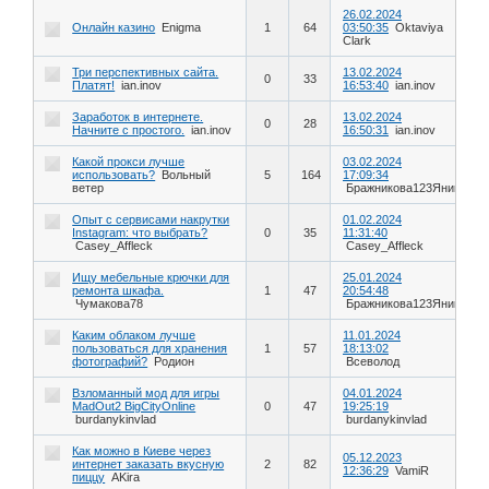
26.02.2024
Онлайн казино
Enigma
1
64
03:50:35
Oktaviya
Clark
Три перспективных сайта.
13.02.2024
0
33
Платят!
ian.inov
16:53:40
ian.inov
Заработок в интернете.
13.02.2024
0
28
Начните с простого.
ian.inov
16:50:31
ian.inov
Какой прокси лучше
03.02.2024
использовать?
Вольный
5
164
17:09:34
ветер
Бражникова123Яника
Опыт с сервисами накрутки
01.02.2024
Instagram: что выбрать?
0
35
11:31:40
Casey_Affleck
Casey_Affleck
Ищу мебельные крючки для
25.01.2024
ремонта шкафа.
1
47
20:54:48
Чумакова78
Бражникова123Яника
Каким облаком лучше
11.01.2024
пользоваться для хранения
1
57
18:13:02
фотографий?
Родион
Всеволод
Взломанный мод для игры
04.01.2024
MadOut2 BigCityOnline
0
47
19:25:19
burdanykinvlad
burdanykinvlad
Как можно в Киеве через
05.12.2023
интернет заказать вкусную
2
82
12:36:29
VamiR
пиццу
AKira