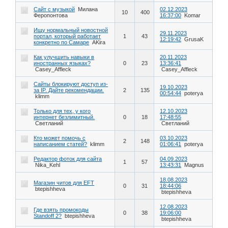
Сайт с музыкой
Милана
02.12.2023
10
400
Феропонтова
16:37:00
Komar
Ищу нормальный новостной
29.11.2023
портал, который работает
1
43
12:19:42
GrusaK
конкретно по Самаре
AKira
Как улучшить навыки в
20.11.2023
иностранных языках?
0
23
13:36:41
Casey_Affleck
Casey_Affleck
Сайты блокируют доступ из-
19.10.2023
за IP. Дайте рекомендации.
2
135
00:54:44
poterya
klimm
Только для тех, у кого
12.10.2023
интернет безлимитный.
0
18
17:48:55
Светланий
Светланий
Кто может помочь с
03.10.2023
2
148
написанием статей?
klimm
01:06:41
poterya
Редактор фоток для сайта
04.09.2023
1
57
Nika_Kehl
13:43:31
Magnus
18.08.2023
Магазин читов для EFT
0
31
18:44:06
btepishheva
btepishheva
12.08.2023
Где взять промокоды
0
38
19:06:00
Standoff 2?
btepishheva
btepishheva