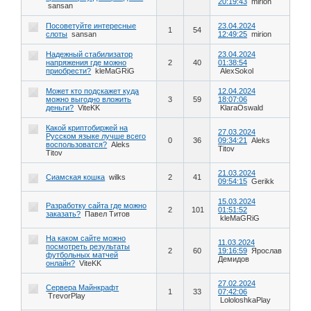
20:19:43
mirion
sansan
Посоветуйте интересные
23.04.2024
1
54
слоты
sansan
12:49:25
mirion
Надежный стабилизатор
23.04.2024
напряжения где можно
2
40
01:38:54
приобрести?
kleMaGRiG
AlexSokol
Может кто подскажет куда
12.04.2024
можно выгодно вложить
3
59
18:07:06
деньги?
ViteKK
KlaraOswald
Какой криптобиржей на
27.03.2024
Русском языке лучше всего
0
36
09:34:21
Aleks
воспользоватся?
Aleks
Titov
Titov
21.03.2024
Сиамская кошка
wilks
2
41
09:54:15
Gerikk
15.03.2024
Разработку сайта где можно
2
101
01:51:52
заказать?
Павел Титов
kleMaGRiG
На каком сайте можно
11.03.2024
посмотреть результаты
2
60
19:16:59
Ярослав
футбольных матчей
Демидов
онлайн?
ViteKK
27.02.2024
Сервера Майнкрафт
1
33
07:42:06
TrevorPlay
LololoshkaPlay