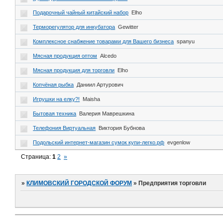
Подарочный чайный китайский набор
Elho
Терморегулятор для инкубатора
Gewitter
Комплексное снабжение товарами для Вашего бизнеса
spanyu
Мясная продукция оптом
Alcedo
Мясная продукция для торговли
Elho
Копчёная рыбка
Даниил Артурович
Игрушки на елку?!
Maisha
Бытовая техника
Валерия Маврешкина
Телефония Виртуальная
Виктория Бубнова
Подольский интернет-магазин сумок купи-легко.рф
evgenlow
Страница:
1
2
»
»
КЛИМОВСКИЙ ГОРОДСКОЙ ФОРУМ
»
Предприятия торговли