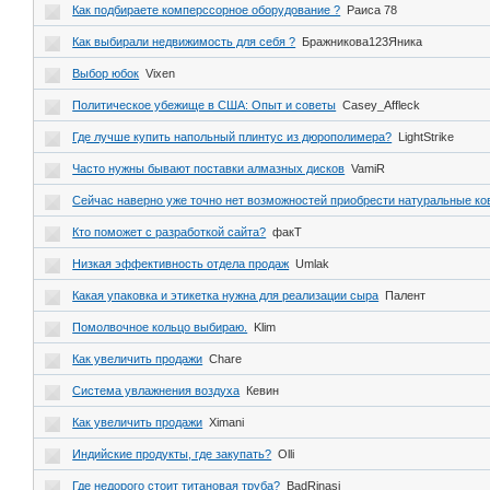
Как подбираете комперссорное оборудование ?
Раиса 78
Как выбирали недвижимость для себя ?
Бражникова123Яника
Выбор юбок
Vixen
Политическое убежище в США: Опыт и советы
Casey_Affleck
Где лучше купить напольный плинтус из дюрополимера?
LightStrike
Часто нужны бывают поставки алмазных дисков
VamiR
Сейчас наверно уже точно нет возможностей приобрести натуральные к
Кто поможет с разработкой сайта?
факТ
Низкая эффективность отдела продаж
Umlak
Какая упаковка и этикетка нужна для реализации сыра
Палент
Помолвочное кольцо выбираю.
Klim
Как увеличить продажи
Chare
Система увлажнения воздуха
Кевин
Как увеличить продажи
Ximani
Индийские продукты, где закупать?
Olli
Где недорого стоит титановая труба?
BadRinasi