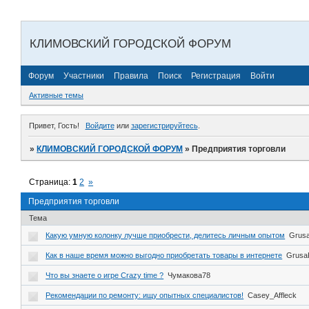
КЛИМОВСКИЙ ГОРОДСКОЙ ФОРУМ
Форум
Участники
Правила
Поиск
Регистрация
Войти
Активные темы
Привет, Гость!
Войдите
или
зарегистрируйтесь
.
»
КЛИМОВСКИЙ ГОРОДСКОЙ ФОРУМ
»
Предприятия торговли
Страница:
1
2
»
Предприятия торговли
Тема
Какую умную колонку лучше приобрести, делитесь личным опытом
Grus
Как в наше время можно выгодно приобретать товары в интернете
Grusa
Что вы знаете о игре Crazy time ?
Чумакова78
Рекомендации по ремонту: ищу опытных специалистов!
Casey_Affleck