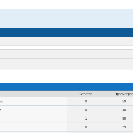
Ответов
Просмотро
aK
0
59
K
0
40
1
58
0
29