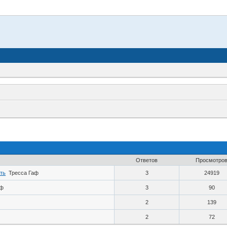
Ответов
Просмотро
ть
Тресса Гаф
3
24919
аф
3
90
2
139
2
72