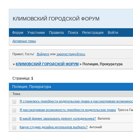
КЛИМОВСКИЙ ГОРОДСКОЙ ФОРУМ
Форум
Участники
Правила
Поиск
Регистрация
Войти
Активные темы
Привет, Гость!
Войдите
или
зарегистрируйтесь
.
»
КЛИМОВСКИЙ ГОРОДСКОЙ ФОРУМ
»
Полиция, Прокуратура
Страница:
1
Полиция, Прокуратура
Тема
Я стремлюсь приобрести водительские права и рассматриваю возможнос
Я рассматриваю возможность приобрести водительские права
Тресса Г
В какой фирме заказывать ремонт холодильника?
Ватилло
Какую студию дизайна интерьеров выбрать?
Антоний