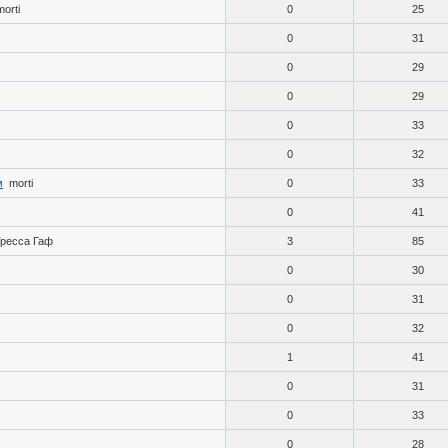
morti
0
25
0
31
0
29
0
29
0
33
0
32
м
morti
0
33
0
41
Тресса Гаф
3
85
0
30
0
31
0
32
1
41
0
31
0
33
0
28