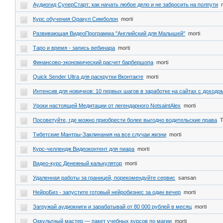
Аудиогид СуперСтарт: как начать любое дело и не забросить на полпути
Курс обучения Оракул Симболон
morti
Развивающая ВидеоПрограмма "Английский для Малышей"
morti
Таро и время - запись вебинара
morti
Финансово-экономический расчет барбершопа
morti
Quick Sender Ultra для раскрутки Вконтакте
morti
Интенсив для новичков: 10 первых шагов в заработке на сайтах с доходо
Уроки настоящей Медитации от легендарного NotsaintAlex
morti
Посоветуйте, где можно приобрести более выгодно водительские права
Тибетские Мантры-Заклинания на все случаи жизни
morti
Курс-челлендж Видеоконтент для пиара
morti
Видео-курс Денежный калькулятор
morti
Удаленная работы за границей, порекомендуйте сервис
sansan
НейроБиз - запустите готовый нейробизнес за один вечер
morti
Загружай аудиокниги и зарабатывай от 80 000 рублей в месяц
morti
Оккультный мастер — пакет учебных курсов по магии
morti