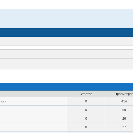
Ответов
Просмотро
morti
0
414
0
69
0
26
0
27