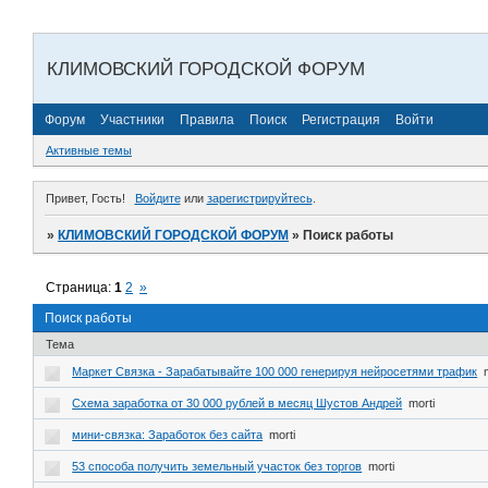
КЛИМОВСКИЙ ГОРОДСКОЙ ФОРУМ
Форум
Участники
Правила
Поиск
Регистрация
Войти
Активные темы
Привет, Гость!
Войдите
или
зарегистрируйтесь
.
»
КЛИМОВСКИЙ ГОРОДСКОЙ ФОРУМ
»
Поиск работы
Страница:
1
2
»
Поиск работы
Тема
Маркет Связка - Зарабатывайте 100 000 генерируя нейросетями трафик
Схема заработка от 30 000 рублей в месяц Шустов Андрей
morti
мини-cвязка: Зарaботок без сайта
morti
53 способа получить земельный участок без торгов
morti