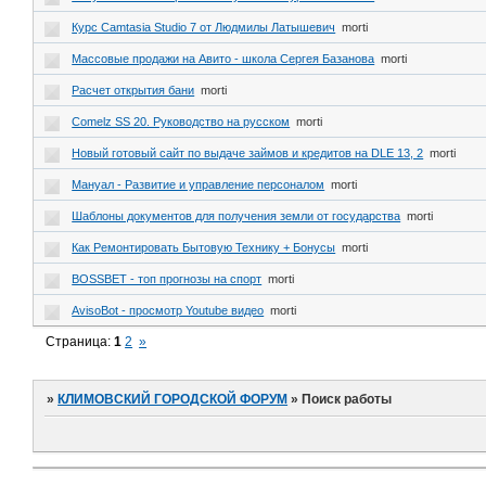
Курс Camtasia Studio 7 от Людмилы Латышевич
morti
Массовые продажи на Авито - школа Сергея Базанова
morti
Расчет открытия бани
morti
Comelz SS 20. Руководство на русском
morti
Новый готовый сайт по выдаче займов и кредитов на DLE 13, 2
morti
Мануал - Развитие и управление персоналом
morti
Шаблоны документов для получения земли от государства
morti
Как Ремонтировать Бытовую Технику + Бонусы
morti
BOSSBET - топ прогнозы на спорт
morti
AvisoBot - просмотр Youtube видео
morti
Страница:
1
2
»
»
КЛИМОВСКИЙ ГОРОДСКОЙ ФОРУМ
»
Поиск работы