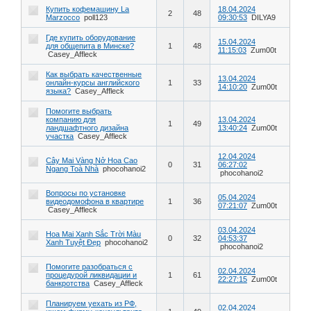
Купить кофемашину La
18.04.2024
2
48
Marzocco
poll123
09:30:53
DILYA9
Где купить оборудование
15.04.2024
для общепита в Минске?
1
48
11:15:03
Zum00t
Casey_Affleck
Как выбрать качественные
13.04.2024
онлайн-курсы английского
1
33
14:10:20
Zum00t
языка?
Casey_Affleck
Помогите выбрать
компанию для
13.04.2024
1
49
ландшафтного дизайна
13:40:24
Zum00t
участка
Casey_Affleck
12.04.2024
Cây Mai Vàng Nở Hoa Cao
0
31
06:27:02
Ngang Toà Nhà
phocohanoi2
phocohanoi2
Вопросы по установке
05.04.2024
видеодомофона в квартире
1
36
07:21:07
Zum00t
Casey_Affleck
03.04.2024
Hoa Mai Xanh Sắc Trời Màu
0
32
04:53:37
Xanh Tuyệt Đẹp
phocohanoi2
phocohanoi2
Помогите разобраться с
02.04.2024
процедурой ликвидации и
1
61
22:27:15
Zum00t
банкротства
Casey_Affleck
Планируем уехать из РФ,
02.04.2024