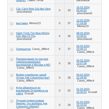
пройти?
Павел Титов
Васильков
16.03.2024
Các Cách Định Giá Mai Vàng
0
33
09:40:50
phocohanoi2
phocohanoi2
12.03.2024
выставкa
Misha123
0
37
17:29:58
Misha123
Hành Trình Tìm Mua Những
08.03.2024
Gốc Mai Cổ Thụ
0
35
10:28:51
phocohanoi2
phocohanoi2
04.03.2024
Георешетка
Casey_Affleck
0
37
23:49:13
Casey_Affleck
Рекомендация по покупке
04.03.2024
гидроизоляционных
0
35
23:07:08
материалов в Москве и МО
Casey_Affleck
Casey_Affleck
Выбор спанбонда: какой
04.03.2024
лучше для строительства?
0
28
22:29:40
Casey_Affleck
Casey_Affleck
Куда обратиться по
01.03.2024
внедрению 3д виджета на
0
52
16:35:53
GrusaK
сайте
GrusaK
Лучшие подростковые
01.03.2024
бренды: что выбрать для
0
26
15:10:03
стильного образа?
Casey_Affleck