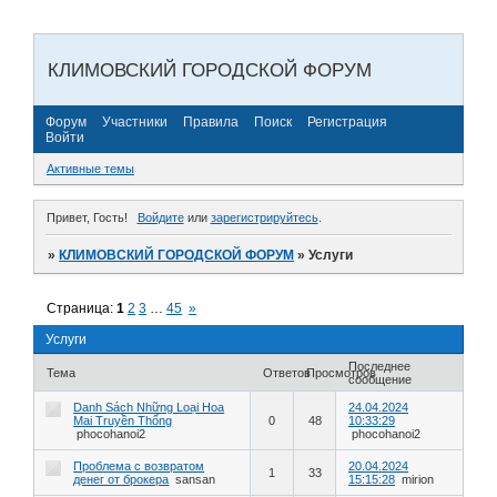
КЛИМОВСКИЙ ГОРОДСКОЙ ФОРУМ
Форум
Участники
Правила
Поиск
Регистрация
Войти
Активные темы
Привет, Гость!
Войдите
или
зарегистрируйтесь
.
»
КЛИМОВСКИЙ ГОРОДСКОЙ ФОРУМ
»
Услуги
Страница:
1
2
3
…
45
»
Услуги
Последнее
Тема
Ответов
Просмотров
сообщение
Danh Sách Những Loại Hoa
24.04.2024
Mai Truyền Thống
0
48
10:33:29
phocohanoi2
phocohanoi2
Проблема с возвратом
20.04.2024
1
33
денег от брокера
sansan
15:15:28
mirion