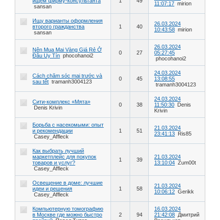
ищем фирму-консультанта
1
49
11:07:17
mirion
sansan
Ищу варианты оформления
26.03.2024
второго гражданства
1
40
10:43:58
mirion
sansan
26.03.2024
Nên Mua Mai Vàng Giá Rẻ Ở
0
27
05:27:45
Đâu Uy Tín
phocohanoi2
phocohanoi2
24.03.2024
Cách chăm sóc mai trước và
0
45
13:08:55
sau tết
tramanh3004123
tramanh3004123
24.03.2024
Сити-комплекс «Мята»
0
38
11:50:30
Denis
Denis Krivin
Krivin
Борьба с насекомыми: опыт
21.03.2024
и рекомендации
1
51
23:41:13
Ris85
Casey_Affleck
Как выбрать лучший
маркетплейс для покупок
21.03.2024
1
39
товаров и услуг?
13:10:04
Zum00t
Casey_Affleck
Освещение в доме: лучшие
21.03.2024
идеи и решения
1
58
10:06:12
Gerikk
Casey_Affleck
Компьютерную томографию
16.03.2024
в Москве где можно быстро
2
94
21:42:08
Дмитрий