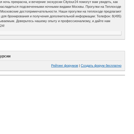
очь прекрасна, и вечерние экскурсии Citytour24 помогут вам увидеть, как
ь насладиться подсвеченными ночными видами Москвы. Прогулки на Теплоходе
а Московские достопримечательности. Наши прогулки на теплоходе предлагают
 для бронирования и получения дополнительной информации: Телефон: 8(495)
езабываемым. Доверьтесь нашему опыту и профессионализму, и дайте нам
24!
курсии
Рейтинг форумов
|
Создать форум бесплатно