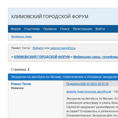
КЛИМОВСКИЙ ГОРОДСКОЙ ФОРУМ
Форум
Участники
Правила
Поиск
Регистрация
Войти
Активные темы
Привет, Гость!
Войдите
или
зарегистрируйтесь
.
»
КЛИМОВСКИЙ ГОРОДСКОЙ ФОРУМ
»
Мобильная связь, телефоны
Страница:
1
Экскурсии на автобусе по Москве, тематические и обзорные экскурсии
Роман Титов
Поделиться
09.10.2023 19:37:25
Новичок
аренда туристических автобусов
- Ci
Экскурсии на Автобусе по Москве: Отк
уникальную атмосферу и узнать боль
Citytour24 предлагает разнообразие 
историю? Отправьтесь в увлекательн
Ознакомительные Экскурсии Для тех,