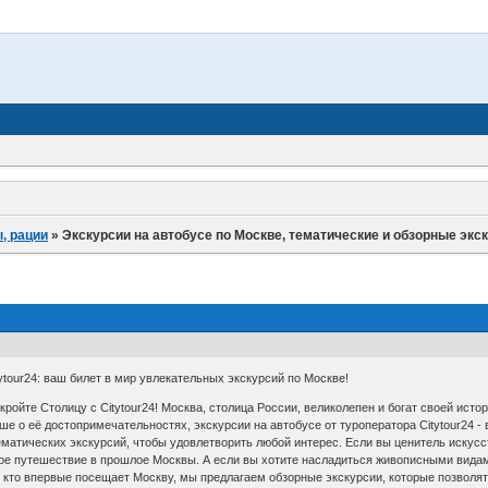
, рации
»
Экскурсии на автобусе по Москве, тематические и обзорные экс
tytour24: ваш билет в мир увлекательных экскурсий по Москве!
ройте Столицу с Citytour24! Москва, столица России, великолепен и богат своей исто
ше о её достопримечательностях, экскурсии на автобусе от туроператора Citytour24
тематических экскурсий, чтобы удовлетворить любой интерес. Если вы ценитель искус
ое путешествие в прошлое Москвы. А если вы хотите насладиться живописными видам
 кто впервые посещает Москву, мы предлагаем обзорные экскурсии, которые позволят