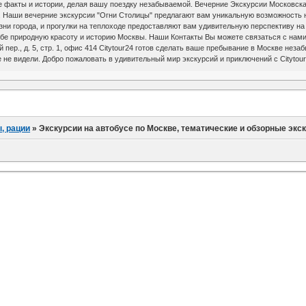
факты и истории, делая вашу поездку незабываемой. Вечерние Экскурсии Московская н
а. Наши вечерние экскурсии "Огни Столицы" предлагают вам уникальную возможност
зни города, и прогулки на теплоходе предоставляют вам удивительную перспективу н
бе природную красоту и историю Москвы. Наши Контакты Вы можете связаться с нами
ий пер., д. 5, стр. 1, офис 414 Citytour24 готов сделать ваше пребывание в Москве н
е не видели. Добро пожаловать в удивительный мир экскурсий и приключений с Citytour
, рации
»
Экскурсии на автобусе по Москве, тематические и обзорные экс