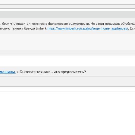
ы, бери что нравится, если есть финансовые возможности. Но стоит подумать об обслу
ытовую технику бренда timberk
https://www.timberk.ru/catalog/large_home_appliances/
. Ес
 машины,
»
Бытовая техника - что предпочесть?