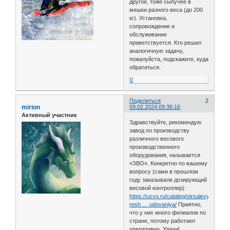
другое, тоже сыпучее в
мешки разного веса (до 200
кг). Установка,
сопровождение и
обслуживание
приветствуется. Кто решил
аналогичную задачу,
пожалуйста, подскажите, куда
обратиться.
0
Поделиться
2
mirion
09.02.2024 09:36:16
Активный участник
Здравствуйте, рекомендую
завод по производству
различного весового
производственного
оборудования, называется
«ЗВО». Конкретно по вашему
вопросу (сами в прошлом
году заказывали дозирующий
весовой контроллер):
https://uzvo.ru/catalog/otrsalevye-
resh … udovaniya/
Приятно,
что у них много филиалов по
стране, потому работают
оперативно. Удачи!