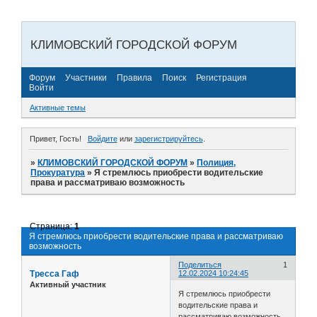
КЛИМОВСКИЙ ГОРОДСКОЙ ФОРУМ
Форум
Участники
Правила
Поиск
Регистрация
Войти
Активные темы
Привет, Гость!
Войдите
или
зарегистрируйтесь
.
»
КЛИМОВСКИЙ ГОРОДСКОЙ ФОРУМ
»
Полиция,
Прокуратура
»
Я стремлюсь приобрести водительские
права и рассматриваю возможность
Страница:
1
Я стремлюсь приобрести водительские права и рассматриваю
возможность
Поделиться
1
Тресса Гаф
12.02.2024 10:24:45
Активный участник
Я стремлюсь приобрести
водительские права и
рассматриваю возможность