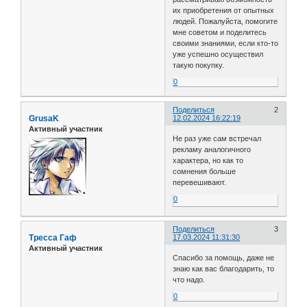
их приобретения от опытных
людей. Пожалуйста, помогите
мне советом и поделитесь
своими знаниями, если кто-то
уже успешно осуществил
такую покупку.
0
Поделиться
2
GrusaK
12.02.2024 16:22:19
Активный участник
Не раз уже сам встречал
рекламу аналогичного
характера, но как то
сомнения больше
перевешивают.
0
Поделиться
3
Тресса Гаф
17.03.2024 11:31:30
Активный участник
Спасибо за помощь, даже не
знаю как вас благодарить, то
что надо.
0