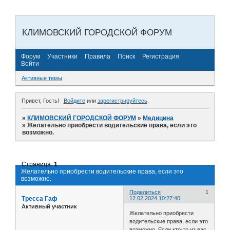
КЛИМОВСКИЙ ГОРОДСКОЙ ФОРУМ
Форум
Участники
Правила
Поиск
Регистрация
Войти
Активные темы
Привет, Гость!
Войдите
или
зарегистрируйтесь
.
»
КЛИМОВСКИЙ ГОРОДСКОЙ ФОРУМ
»
Медицина
»
Желательно приобрести водительские права, если это
возможно.
Страница:
1
Желательно приобрести водительские права, если это
возможно.
Поделиться
1
Тресса Гаф
12.02.2024 10:27:40
Активный участник
Желательно приобрести
водительские права, если это
возможно. Если кто-то из вас