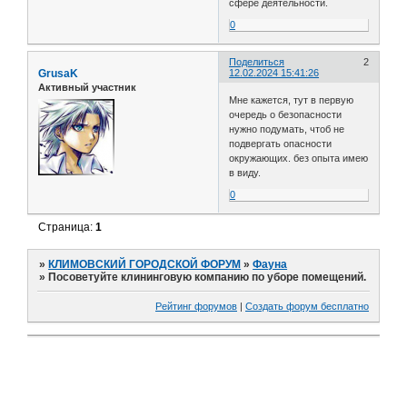
сфере деятельности.
0
Поделиться
2
GrusaK
12.02.2024 15:41:26
Активный участник
Мне кажется, тут в первую
очередь о безопасности
нужно подумать, чтоб не
подвергать опасности
окружающих. без опыта имею
в виду.
0
Страница:
1
»
КЛИМОВСКИЙ ГОРОДСКОЙ ФОРУМ
»
Фауна
»
Посоветуйте клининговую компанию по уборе помещений.
Рейтинг форумов
|
Создать форум бесплатно