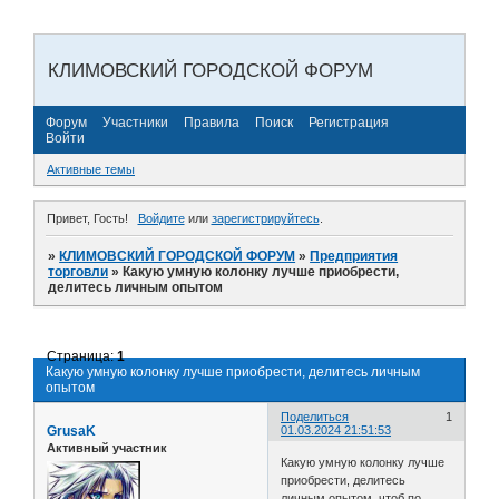
КЛИМОВСКИЙ ГОРОДСКОЙ ФОРУМ
Форум
Участники
Правила
Поиск
Регистрация
Войти
Активные темы
Привет, Гость!
Войдите
или
зарегистрируйтесь
.
»
КЛИМОВСКИЙ ГОРОДСКОЙ ФОРУМ
»
Предприятия
торговли
»
Какую умную колонку лучше приобрести,
делитесь личным опытом
Страница:
1
Какую умную колонку лучше приобрести, делитесь личным
опытом
Поделиться
1
GrusaK
01.03.2024 21:51:53
Активный участник
Какую умную колонку лучше
приобрести, делитесь
личным опытом, чтоб по