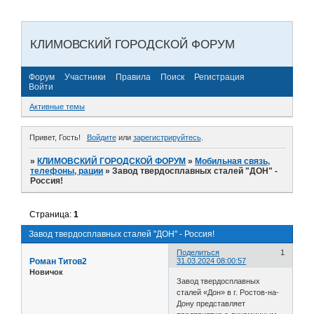
КЛИМОВСКИЙ ГОРОДСКОЙ ФОРУМ
Форум
Участники
Правила
Поиск
Регистрация
Войти
Активные темы
Привет, Гость!
Войдите
или
зарегистрируйтесь
.
»
КЛИМОВСКИЙ ГОРОДСКОЙ ФОРУМ
»
Мобильная связь,
телефоны, рации
»
Завод твердосплавных сталей "ДОН" -
Россия!
Страница:
1
Завод твердосплавных сталей "ДОН" - Россия!
Поделиться
1
Роман Титов2
31.03.2024 08:00:57
Новичок
Завод твердосплавных
сталей «Дон» в г. Ростов-на-
Дону представляет