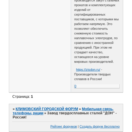
производится закуп стальных
прокатов и комплектующих
изделий от
сертифицированных
поставщиков, с которыми мы
работаем напрямую. Это
позволяет обеспечить
сниженную стоимость
наплавочных электродов, по
сравнению с иностранной
продукцией. При этом не
страдает качество,
остающееся на уровне
мировых производителей.
https://ztsdon.ru/
-
Производители твердых
сплавов в России!
0
Страница:
1
»
КЛИМОВСКИЙ ГОРОДСКОЙ ФОРУМ
»
Мобильная связь,
телефоны, рации
»
Завод твердосплавных сталей "ДОН" -
Россия!
Рейтинг форумов
|
Создать форум бесплатно