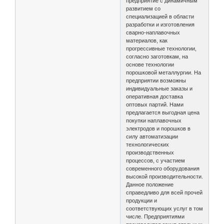
предприятие с динамичным
развитием со
специализацией в области
разработки и изготовления
сварно-наплавочных
материалов, как
прогрессивные технологии,
согласно заготовкам, на
основе технологии
порошковой металлургии. На
предприятии возможны
индивидуальные заказы и
оперативная доставка
оптовых партий. Нами
предлагается выгодная цена
покупки наплавочных
электродов и порошков в
силу автоматизации
технологических
производственных
процессов, с участием
современного оборудования
высокой производительности.
Данное положение
справедливо для всей прочей
продукции и
соответствующих услуг в том
числе. Предприятиями