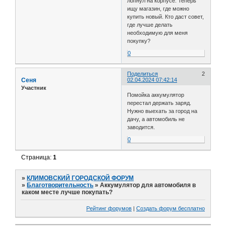
лопнул на корпусе. Теперь
ищу магазин, где можно
купить новый. Кто даст совет,
где лучше делать
необходимую для меня
покупку?
0
Поделиться
2
Сеня
02.04.2024 07:42:14
Участник
Помойка аккумулятор
перестал держать заряд.
Нужно выехать за город на
дачу, а автомобиль не
заводится.
0
Страница:
1
»
КЛИМОВСКИЙ ГОРОДСКОЙ ФОРУМ
»
Благотворительность
»
Аккумулятор для автомобиля в
каком месте лучше покупать?
Рейтинг форумов
|
Создать форум бесплатно