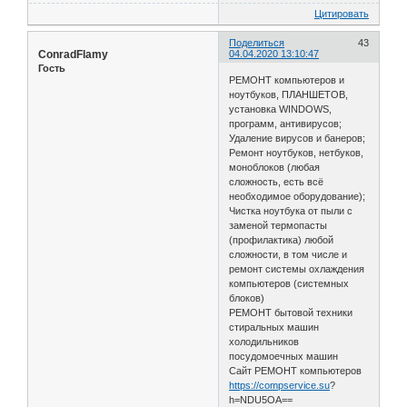
Цитировать
Поделиться
43
ConradFlamy
04.04.2020 13:10:47
Гость
РЕМОНТ компьютеров и
ноутбуков, ПЛАНШЕТОВ,
установка WINDOWS,
программ, антивирусов;
Удаление вирусов и банеров;
Ремонт ноутбуков, нетбуков,
моноблоков (любая
сложность, есть всё
необходимое оборудование);
Чистка ноутбука от пыли с
заменой термопасты
(профилактика) любой
сложности, в том числе и
ремонт системы охлаждения
компьютеров (системных
блоков)
РЕМОНТ бытовой техники
стиральных машин
холодильников
посудомоечных машин
Сайт РЕМОНТ компьютеров
https://compservice.su
?
h=NDU5OA==