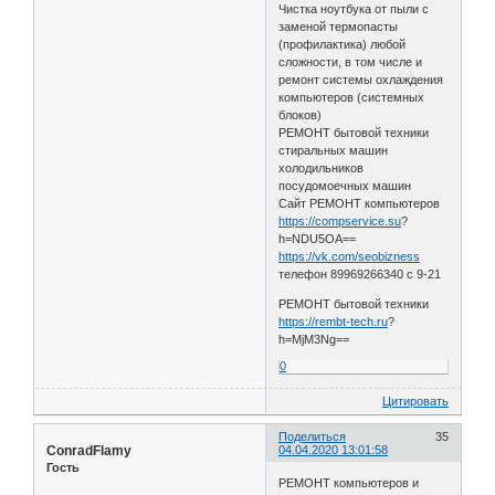
Чистка ноутбука от пыли с
заменой термопасты
(профилактика) любой
сложности, в том числе и
ремонт системы охлаждения
компьютеров (системных
блоков)
РЕМОНТ бытовой техники
стиральных машин
холодильников
посудомоечных машин
Сайт РЕМОНТ компьютеров
https://compservice.su
?
h=NDU5OA==
https://vk.com/seobizness
телефон 89969266340 с 9-21
РЕМОНТ бытовой техники
https://rembt-tech.ru
?
h=MjM3Ng==
0
Цитировать
Поделиться
35
ConradFlamy
04.04.2020 13:01:58
Гость
РЕМОНТ компьютеров и