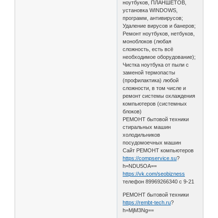
ноутбуков, ПЛАНШЕТОВ,
установка WINDOWS,
программ, антивирусов;
Удаление вирусов и банеров;
Ремонт ноутбуков, нетбуков,
моноблоков (любая
сложность, есть всё
необходимое оборудование);
Чистка ноутбука от пыли с
заменой термопасты
(профилактика) любой
сложности, в том числе и
ремонт системы охлаждения
компьютеров (системных
блоков)
РЕМОНТ бытовой техники
стиральных машин
холодильников
посудомоечных машин
Сайт РЕМОНТ компьютеров
https://compservice.su
?
h=NDU5OA==
https://vk.com/seobizness
телефон 89969266340 с 9-21
РЕМОНТ бытовой техники
https://rembt-tech.ru
?
h=MjM3Ng==