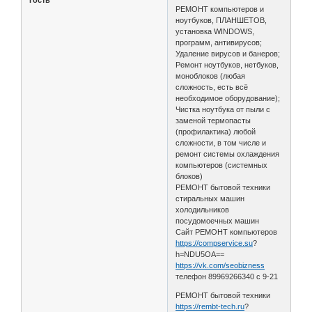
РЕМОНТ компьютеров и
ноутбуков, ПЛАНШЕТОВ,
установка WINDOWS,
программ, антивирусов;
Удаление вирусов и банеров;
Ремонт ноутбуков, нетбуков,
моноблоков (любая
сложность, есть всё
необходимое оборудование);
Чистка ноутбука от пыли с
заменой термопасты
(профилактика) любой
сложности, в том числе и
ремонт системы охлаждения
компьютеров (системных
блоков)
РЕМОНТ бытовой техники
стиральных машин
холодильников
посудомоечных машин
Сайт РЕМОНТ компьютеров
https://compservice.su
?
h=NDU5OA==
https://vk.com/seobizness
телефон 89969266340 с 9-21
РЕМОНТ бытовой техники
https://rembt-tech.ru
?