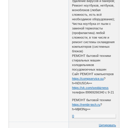
Удаление вирусов и банеров;
Ремонт ноутбуков, нетбуков,
моноблоков (любая
сложность, есть всё
необходимое оборудование);
Чистка ноутбука от пыли с
заменой термопасты
(профилактика) любой
сложности, в том числе и
ремонт системы охлаждения
компьютеров (системных
блоков)
РЕМОНТ бытовой техники
стиральных машин
холодильников
посудомоечных машин
Сайт РЕМОНТ компьютеров
https://compservice.su
?
h=NDU5OA==
https://vk.com/seobizness
телефон 89969266340 с 9-21
РЕМОНТ бытовой техники
https://rembt-tech.ru
?
h=MjM3Ng==
0
Цитировать