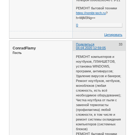
РЕМОНТ бытовой техники
https://rembt-tech.ru
?
h=MjM3Ng==
0
Цитировать
Поделиться
33
ConradFlamy
04.04.2020 12:59:05
Гость
РЕМОНТ компьютеров и
ноутбуков, ПЛАНШЕТОВ,
установка WINDOWS,
программ, антивирусов;
Удаление вирусов и банеров;
Ремонт ноутбуков, нетбуков,
моноблоков (любая
сложность, есть всё
необходимое оборудование);
Чистка ноутбука от пыли с
заменой термопасты
(профилактика) любой
сложности, в том числе и
ремонт системы охлаждения
компьютеров (системных
блоков)
РЕМОНТ бытовой техники