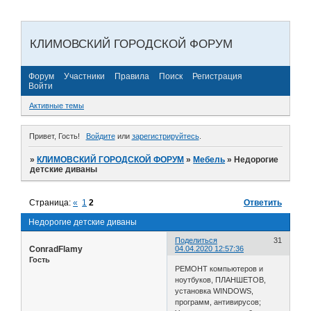
КЛИМОВСКИЙ ГОРОДСКОЙ ФОРУМ
Форум
Участники
Правила
Поиск
Регистрация
Войти
Активные темы
Привет, Гость!
Войдите
или
зарегистрируйтесь
.
»
КЛИМОВСКИЙ ГОРОДСКОЙ ФОРУМ
»
Мебель
»
Недорогие
детские диваны
Страница:
«
1
2
Ответить
Недорогие детские диваны
Поделиться
31
ConradFlamy
04.04.2020 12:57:36
Гость
РЕМОНТ компьютеров и
ноутбуков, ПЛАНШЕТОВ,
установка WINDOWS,
программ, антивирусов;