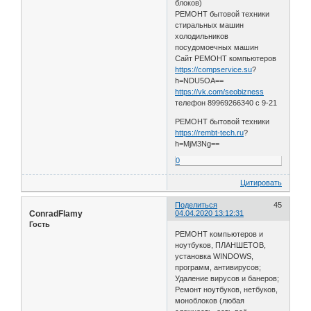
блоков)
РЕМОНТ бытовой техники
стиральных машин
холодильников
посудомоечных машин
Сайт РЕМОНТ компьютеров
https://compservice.su
?
h=NDU5OA==
https://vk.com/seobizness
телефон 89969266340 с 9-21
РЕМОНТ бытовой техники
https://rembt-tech.ru
?
h=MjM3Ng==
0
Цитировать
Поделиться
45
ConradFlamy
04.04.2020 13:12:31
Гость
РЕМОНТ компьютеров и
ноутбуков, ПЛАНШЕТОВ,
установка WINDOWS,
программ, антивирусов;
Удаление вирусов и банеров;
Ремонт ноутбуков, нетбуков,
моноблоков (любая