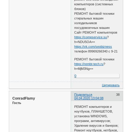
компьютеров (системных
блоков)
РЕМОНТ бытовой техники
стиральных машин
холодильников
посудомоечных машин
Сайт РЕМОНТ компьютеров
https://compservice.su
?
h=NDU5OA==
https://vk.com/seobizness
телефон 89969266340 с 9-21
РЕМОНТ бытовой техники
https://rembt-tech.ru
?
h=MjM3Ng==
0
Цитировать
Поделиться
38
ConradFlamy
04.04.2020 13:04:08
Гость
РЕМОНТ компьютеров и
ноутбуков, ПЛАНШЕТОВ,
установка WINDOWS,
программ, антивирусов;
Удаление вирусов и банеров;
Ремонт ноутбуков, нетбуков,