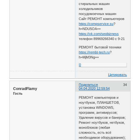
стиральных машин
холодильников
посудомоечных машин
Сайт РЕМОНТ компьютеров
https://compservice.su
?
h=NDU5OA==
https://vk.com/seobizness
телефон 89969266340 с 9-21
РЕМОНТ бытовой техники
https://rembt-tech.ru
?
h=MjM3Ng==
0
Цитировать
Поделиться
34
ConradFlamy
04.04.2020 12:59:54
Гость
РЕМОНТ компьютеров и
ноутбуков, ПЛАНШЕТОВ,
установка WINDOWS,
программ, антивирусов;
Удаление вирусов и банеров;
Ремонт ноутбуков, нетбуков,
моноблоков (любая
сложность, есть всё
необходимое оборудование);