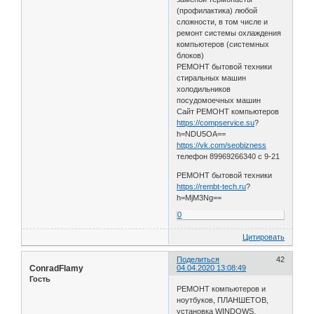
(профилактика) любой
сложности, в том числе и
ремонт системы охлаждения
компьютеров (системных
блоков)
РЕМОНТ бытовой техники
стиральных машин
холодильников
посудомоечных машин
Сайт РЕМОНТ компьютеров
https://compservice.su
?
h=NDU5OA==
https://vk.com/seobizness
телефон 89969266340 с 9-21
РЕМОНТ бытовой техники
https://rembt-tech.ru
?
h=MjM3Ng==
0
Цитировать
Поделиться
42
ConradFlamy
04.04.2020 13:08:49
Гость
РЕМОНТ компьютеров и
ноутбуков, ПЛАНШЕТОВ,
установка WINDOWS,