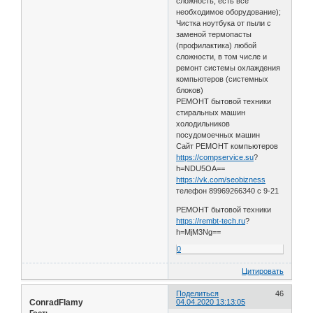
сложность, есть всё
необходимое оборудование);
Чистка ноутбука от пыли с
заменой термопасты
(профилактика) любой
сложности, в том числе и
ремонт системы охлаждения
компьютеров (системных
блоков)
РЕМОНТ бытовой техники
стиральных машин
холодильников
посудомоечных машин
Сайт РЕМОНТ компьютеров
https://compservice.su
?
h=NDU5OA==
https://vk.com/seobizness
телефон 89969266340 с 9-21
РЕМОНТ бытовой техники
https://rembt-tech.ru
?
h=MjM3Ng==
0
Цитировать
Поделиться
46
ConradFlamy
04.04.2020 13:13:05
Гость