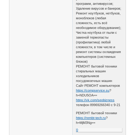
программ, антивирусов;
Удаление вирусов и банеров;
Ремонт ноутбуков, нетбуков,
моноблоков (любая
сложность, есть всё
необходимое оборудование);
Чистка ноутбука от пыли с
заменой термопасты
(профилактика) любой
сложности, в том числе и
ремонт системы охлаждения
компьютеров (системных
блоков)
РЕМОНТ бытовой техники
стиральных машин
холодильников
посудомоечных машин
Сайт РЕМОНТ компьютеров
https://compservice.su
?
h=NDU5OA==
https://vk.com/seobizness
телефон 89969266340 с 9-21
РЕМОНТ бытовой техники
https://rembt-tech.ru
?
h=MjM3Ng==
0