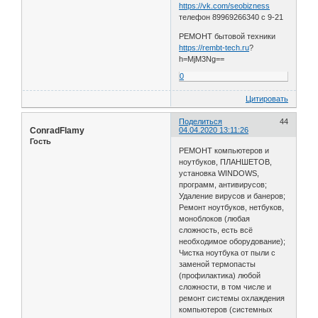
https://vk.com/seobizness
телефон 89969266340 с 9-21
РЕМОНТ бытовой техники
https://rembt-tech.ru
?
h=MjM3Ng==
0
Цитировать
Поделиться
44
ConradFlamy
04.04.2020 13:11:26
Гость
РЕМОНТ компьютеров и
ноутбуков, ПЛАНШЕТОВ,
установка WINDOWS,
программ, антивирусов;
Удаление вирусов и банеров;
Ремонт ноутбуков, нетбуков,
моноблоков (любая
сложность, есть всё
необходимое оборудование);
Чистка ноутбука от пыли с
заменой термопасты
(профилактика) любой
сложности, в том числе и
ремонт системы охлаждения
компьютеров (системных