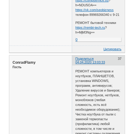
https://compservice.su
?
h=NDU5OA==
https://vk.com/seobizness
телефон 89969266340 с 9-21
РЕМОНТ бытовой техники
https://rembt-tech.ru
?
h=MjM3Ng==
0
Цитировать
Поделиться
37
ConradFlamy
04.04.2020 13:03:33
Гость
РЕМОНТ компьютеров и
ноутбуков, ПЛАНШЕТОВ,
установка WINDOWS,
программ, антивирусов;
Удаление вирусов и банеров;
Ремонт ноутбуков, нетбуков,
моноблоков (любая
сложность, есть всё
необходимое оборудование);
Чистка ноутбука от пыли с
заменой термопасты
(профилактика) любой
сложности, в том числе и
ремонт системы охлаждения