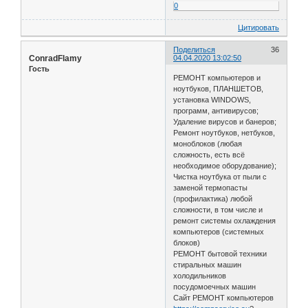
0
Цитировать
Поделиться
36
ConradFlamy
04.04.2020 13:02:50
Гость
РЕМОНТ компьютеров и
ноутбуков, ПЛАНШЕТОВ,
установка WINDOWS,
программ, антивирусов;
Удаление вирусов и банеров;
Ремонт ноутбуков, нетбуков,
моноблоков (любая
сложность, есть всё
необходимое оборудование);
Чистка ноутбука от пыли с
заменой термопасты
(профилактика) любой
сложности, в том числе и
ремонт системы охлаждения
компьютеров (системных
блоков)
РЕМОНТ бытовой техники
стиральных машин
холодильников
посудомоечных машин
Сайт РЕМОНТ компьютеров