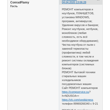
ConradFlamy
04.04.2020 13:06:28
Гость
РЕМОНТ компьютеров и
ноутбуков, ПЛАНШЕТОВ,
установка WINDOWS,
программ, антивирусов;
Удаление вирусов и банеров;
Ремонт ноутбуков, нетбуков,
моноблоков (любая
сложность, есть всё
необходимое оборудование);
Чистка ноутбука от пыли с
заменой термопасты
(профилактика) любой
сложности, в том числе и
ремонт системы охлаждения
компьютеров (системных
блоков)
РЕМОНТ бытовой техники
стиральных машин
холодильников
посудомоечных машин
Сайт РЕМОНТ компьютеров
https://compservice.su
?
h=NDU5OA==
https://vk.com/seobizness
телефон 89969266340 с 9-21