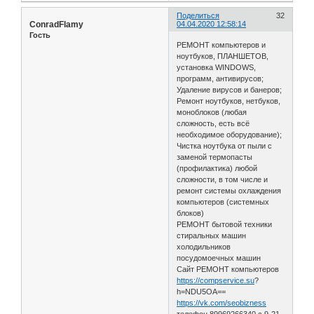
Поделиться
32
ConradFlamy
04.04.2020 12:58:14
Гость
РЕМОНТ компьютеров и
ноутбуков, ПЛАНШЕТОВ,
установка WINDOWS,
программ, антивирусов;
Удаление вирусов и банеров;
Ремонт ноутбуков, нетбуков,
моноблоков (любая
сложность, есть всё
необходимое оборудование);
Чистка ноутбука от пыли с
заменой термопасты
(профилактика) любой
сложности, в том числе и
ремонт системы охлаждения
компьютеров (системных
блоков)
РЕМОНТ бытовой техники
стиральных машин
холодильников
посудомоечных машин
Сайт РЕМОНТ компьютеров
https://compservice.su
?
h=NDU5OA==
https://vk.com/seobizness
телефон 89969266340 с 9-21