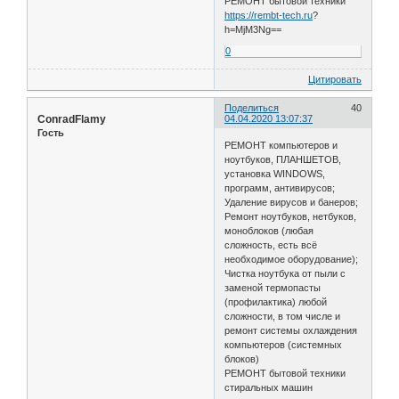
РЕМОНТ бытовой техники
https://rembt-tech.ru
?
h=MjM3Ng==
0
Цитировать
Поделиться
40
ConradFlamy
04.04.2020 13:07:37
Гость
РЕМОНТ компьютеров и
ноутбуков, ПЛАНШЕТОВ,
установка WINDOWS,
программ, антивирусов;
Удаление вирусов и банеров;
Ремонт ноутбуков, нетбуков,
моноблоков (любая
сложность, есть всё
необходимое оборудование);
Чистка ноутбука от пыли с
заменой термопасты
(профилактика) любой
сложности, в том числе и
ремонт системы охлаждения
компьютеров (системных
блоков)
РЕМОНТ бытовой техники
стиральных машин