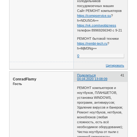
холодильников
посудомоечных машин
Сайт РЕМОНТ компьютеров
https://compservice.su
?
h=NDU5OA==
https://vk.com/seobizness
телефон 89969266340 с 9-21
РЕМОНТ бытовой техники
https://rembt-tech.ru
?
h=MjM3Ng==
0
Цитировать
Поделиться
41
ConradFlamy
04.04.2020 13:08:09
Гость
РЕМОНТ компьютеров и
ноутбуков, ПЛАНШЕТОВ,
установка WINDOWS,
программ, антивирусов;
Удаление вирусов и банеров;
Ремонт ноутбуков, нетбуков,
моноблоков (любая
сложность, есть всё
необходимое оборудование);
Чистка ноутбука от пыли с
заменой термопасты