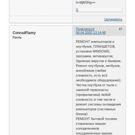
h=MjM3Ng==
0
Цитировать
Поделиться
47
ConradFlamy
04.04.2020 13:14:48
Гость
РЕМОНТ компьютеров и
ноутбуков, ПЛАНШЕТОВ,
установка WINDOWS,
программ, антивирусов;
Удаление вирусов и банеров;
Ремонт ноутбуков, нетбуков,
моноблоков (любая
сложность, есть всё
необходимое оборудование);
Чистка ноутбука от пыли с
заменой термопасты
(профилактика) любой
сложности, в том числе и
ремонт системы охлаждения
компьютеров (системных
блоков)
РЕМОНТ бытовой техники
стиральных машин
холодильников
посудомоечных машин