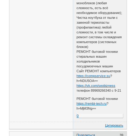
моноблоков (любая
сложность, есть всё
необходимое оборудование);
Чистка ноутбука от пыли с
заменой термопасты
(профилактика) любой
сложности, в том числе и
ремонт системы охлаждения
компьютеров (системных
блоков)
РЕМОНТ бытовой техники
стиральных машин
холодильников
посудомоечных машин
Сайт РЕМОНТ компьютеров
https://compservice.su
?
h=NDU5OA==
https://vk.com/seobizness
телефон 89969266340 с 9-21
РЕМОНТ бытовой техники
https://rembt-tech.ru
?
h=MjM3Ng==
0
Цитировать
Поделиться
39