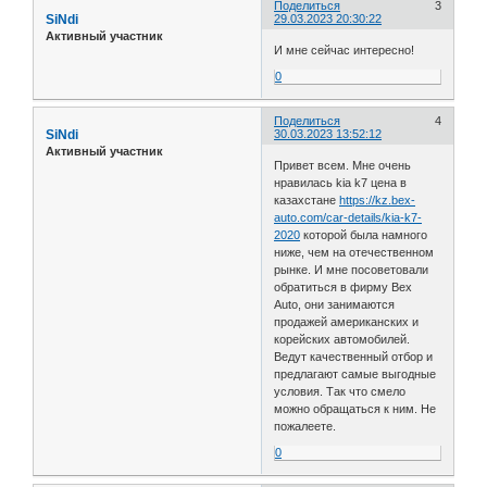
Поделиться
3
SiNdi
29.03.2023 20:30:22
Активный участник
И мне сейчас интересно!
0
Поделиться
4
SiNdi
30.03.2023 13:52:12
Активный участник
Привет всем. Мне очень
нравилась kia k7 цена в
казахстане
https://kz.bex-
auto.com/car-details/kia-k7-
2020
которой была намного
ниже, чем на отечественном
рынке. И мне посоветовали
обратиться в фирму Вex
Аuto, они занимаются
продажей американских и
корейских автомобилей.
Ведут качественный отбор и
предлагают самые выгодные
условия. Так что смело
можно обращаться к ним. Не
пожалеете.
0