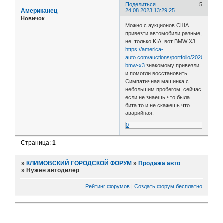
Поделиться
5
Американец
24.08.2023 13:29:25
Новичок
Можно c аукционов США
привезти автомобили разные,
не только KIA, вот BMW X3
https://america-
auto.com/auctions/portfolio/2020-
bmw-x3
знакомому привезли
и помогли восстановить.
Симпатичная машинка с
небольшим пробегом, сейчас
если не знаешь что была
бита то и не скажешь что
аварийная.
0
Страница:
1
»
КЛИМОВСКИЙ ГОРОДСКОЙ ФОРУМ
»
Продажа авто
»
Нужен автодилер
Рейтинг форумов
|
Создать форум бесплатно