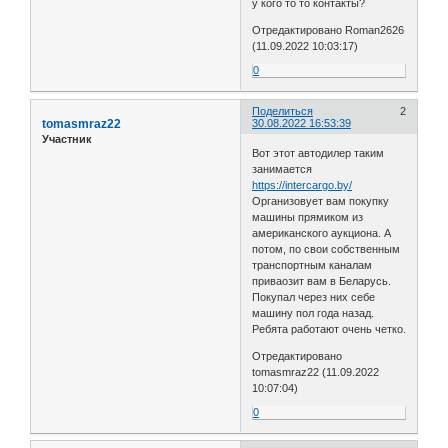
у кого то то контакты?
Отредактировано Roman2626
(11.09.2022 10:03:17)
0
Поделиться
2
tomasmraz22
30.08.2022 16:53:39
Участник
Вот этот автодилер таким
занимается
https://intercargo.by/
Организовует вам покупку
машины прямиком из
американского аукциона. А
потом, по свои собственным
транспортным каналам
приваозит вам в Беларусь.
Покупал через них себе
машину пол года назад.
Ребята работают очень четко.
Отредактировано
tomasmraz22 (11.09.2022
10:07:04)
0