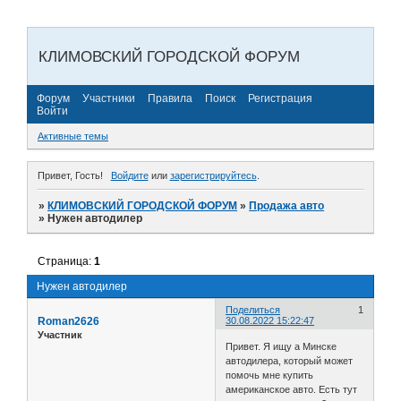
КЛИМОВСКИЙ ГОРОДСКОЙ ФОРУМ
Форум
Участники
Правила
Поиск
Регистрация
Войти
Активные темы
Привет, Гость!
Войдите
или
зарегистрируйтесь
.
»
КЛИМОВСКИЙ ГОРОДСКОЙ ФОРУМ
»
Продажа авто
»
Нужен автодилер
Страница:
1
Нужен автодилер
Поделиться
1
Roman2626
30.08.2022 15:22:47
Участник
Привет. Я ищу а Минске
автодилера, который может
помочь мне купить
американское авто. Есть тут