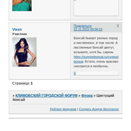
Поделиться
2
Vixen
22.11.2022 09:36:22
Участник
Бонсай бывает разных пород
и лиственных, в том числе. А
лиственные бонсай цветут,
возьмите, хотя бы, сирень
https://sunrisebonsai.ru/cvetushchij-
bonsaj
. Кстати, очень красиво
смотрится и необычно.
0
Страница:
1
»
КЛИМОВСКИЙ ГОРОДСКОЙ ФОРУМ
»
Флора
»
Цветущий
бонсай
Рейтинг форумов
|
Создать форум бесплатно