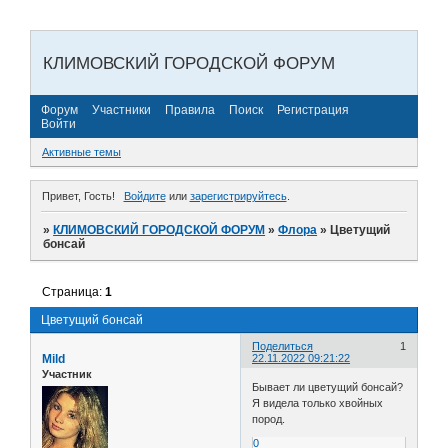
КЛИМОВСКИЙ ГОРОДСКОЙ ФОРУМ
Форум
Участники
Правила
Поиск
Регистрация
Войти
Активные темы
Привет, Гость!
Войдите
или
зарегистрируйтесь
.
»
КЛИМОВСКИЙ ГОРОДСКОЙ ФОРУМ
»
Флора
»
Цветущий
бонсай
Страница:
1
Цветущий бонсай
Поделиться
1
Mild
22.11.2022 09:21:22
Участник
Бывает ли цветущий бонсай?
Я видела только хвойных
пород.
0