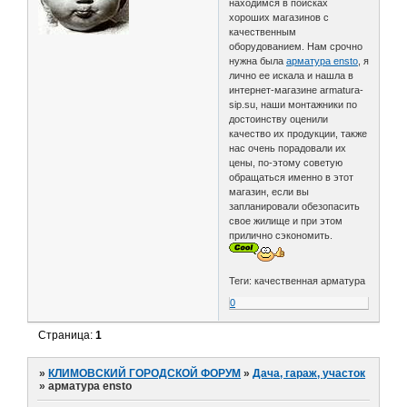
находимся в поисках
хороших магазинов с
качественным
оборудованием. Нам срочно
нужна была
арматура ensto
, я
лично ее искала и нашла в
интернет-магазине armatura-
sip.su, наши монтажники по
достоинству оценили
качество их продукции, также
нас очень порадовали их
цены, по-этому советую
обращаться именно в этот
магазин, если вы
запланировали обезопасить
свое жилище и при этом
прилично сэкономить.
Теги: качественная арматура
0
Страница:
1
»
КЛИМОВСКИЙ ГОРОДСКОЙ ФОРУМ
»
Дача, гараж, участок
»
арматура ensto