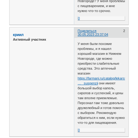
Новгороде? У меня проблемы
с пищеварением, и мне
нужно что-то срочно.
0
Поделиться
2
криил
30.05.2023 23:37:04
Активный участник
У меня были похожие
проблемы, и я нашел
хороший магазин в Нижнем
Новгороде, где можно
приобрести слабительные
средства. Это аптечный
магазин
https://farmani.ru/catalog/lekarstva_i_
… _suspenzii
они имеют
большой выбор капель,
сиропов и суспензий, и цены
там вполне приемлемые.
Персонал там тоже довольно
дружелюбный и готов помочь
с выбором. Рекомендую
обратиться к ним, если нужно
что-то для пищеварения.
0