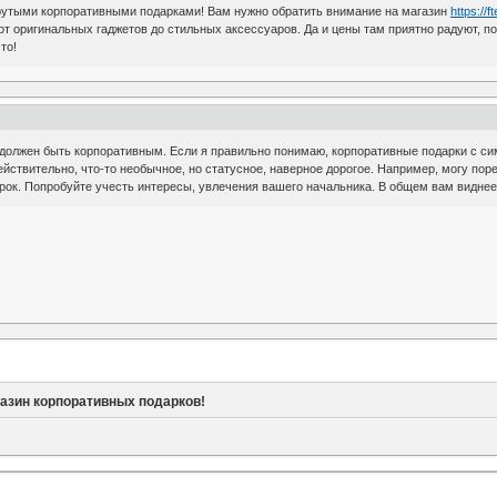
 крутыми корпоративными подарками! Вам нужно обратить внимание на магазин
https://f
т оригинальных гаджетов до стильных аксессуаров. Да и цены там приятно радуют, пов
то!
должен быть корпоративным. Если я правильно понимаю, корпоративные подарки с си
ействительно, что-то необычное, но статусное, наверное дорогое. Например, могу п
арок. Попробуйте учесть интересы, увлечения вашего начальника. В общем вам виднее,
газин корпоративных подарков!