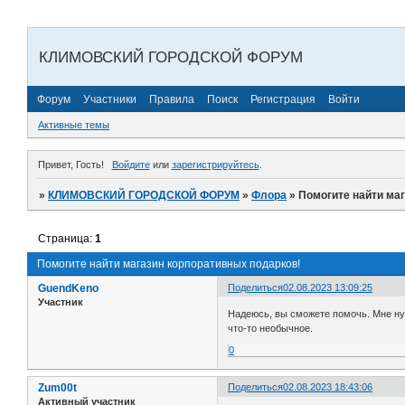
КЛИМОВСКИЙ ГОРОДСКОЙ ФОРУМ
Форум
Участники
Правила
Поиск
Регистрация
Войти
Активные темы
Привет, Гость!
Войдите
или
зарегистрируйтесь
.
»
КЛИМОВСКИЙ ГОРОДСКОЙ ФОРУМ
»
Флора
»
Помогите найти ма
Страница:
1
Помогите найти магазин корпоративных подарков!
GuendKeno
Поделиться
02.08.2023 13:09:25
Участник
Надеюсь, вы сможете помочь. Мне нуж
что-то необычное.
0
Zum00t
Поделиться
02.08.2023 18:43:06
Активный участник