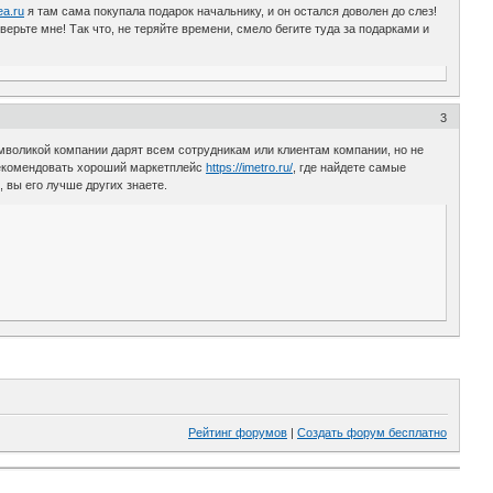
tea.ru
я там сама покупала подарок начальнику, и он остался доволен до слез!
ерьте мне! Так что, не теряйте времени, смело бегите туда за подарками и
3
мволикой компании дарят всем сотрудникам или клиентам компании, но не
орекомендовать хороший маркетплейс
https://imetro.ru/
, где найдете самые
 вы его лучше других знаете.
Рейтинг форумов
|
Создать форум бесплатно