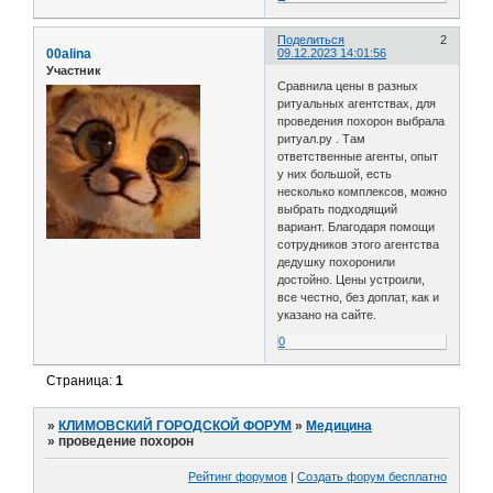
Поделиться
2
00alina
09.12.2023 14:01:56
Участник
Сравнила цены в разных
ритуальных агентствах, для
проведения похорон выбрала
ритуал.ру . Там
ответственные агенты, опыт
у них большой, есть
несколько комплексов, можно
выбрать подходящий
вариант. Благодаря помощи
сотрудников этого агентства
дедушку похоронили
достойно. Цены устроили,
все честно, без доплат, как и
указано на сайте.
0
Страница:
1
»
КЛИМОВСКИЙ ГОРОДСКОЙ ФОРУМ
»
Медицина
»
проведение похорон
Рейтинг форумов
|
Создать форум бесплатно