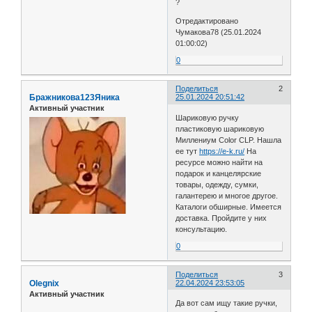
?
Отредактировано
Чумакова78 (25.01.2024
01:00:02)
0
Поделиться
2
Бражникова123Яника
25.01.2024 20:51:42
Активный участник
Шариковую ручку
пластиковую шариковую
Миллениум Color CLP. Нашла
ее тут
https://e-k.ru/
На
ресурсе можно найти на
подарок и канцелярские
товары, одежду, сумки,
галантерею и многое другое.
Каталоги обширные. Имеется
доставка. Пройдите у них
консультацию.
0
Поделиться
3
Olegnix
22.04.2024 23:53:05
Активный участник
Да вот сам ищу такие ручки,