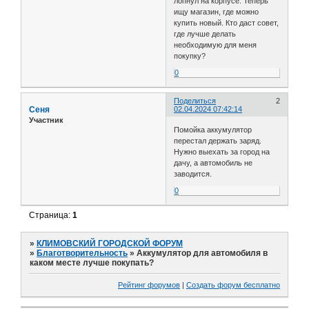
лопнул на корпусе. Теперь
ищу магазин, где можно
купить новый. Кто даст совет,
где лучше делать
необходимую для меня
покупку?
0
Поделиться
2
Сеня
02.04.2024 07:42:14
Участник
Помойка аккумулятор
перестал держать заряд.
Нужно выехать за город на
дачу, а автомобиль не
заводится.
0
Страница:
1
»
КЛИМОВСКИЙ ГОРОДСКОЙ ФОРУМ
»
Благотворительность
»
Аккумулятор для автомобиля в
каком месте лучше покупать?
Рейтинг форумов
|
Создать форум бесплатно