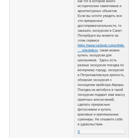
как тот в котором много
исторических памятников и
архитектурных объектов.
Если вы хотите увидеть все
эти прекрасные
достопримечательности, то
заказать экскурсию в Санкт-
Петербурге вы можете на
этом сервисе
https://www.vizitspb.ru/portfolio_categ
… shkolnikov
, также можно
купить экскурсии для
школьников. Здесь есть
разные экскурсии поездка по
вечернему городу, экскурсия
в Петропавловскую крепость,
обзорная экскурсия с
посещение крейсера Авроры.
Поездка на автобусе в такой
экскурсии подарит вам массу
приятных впечатлений,
сделать прекрасные
фотоснимки и купить
красивые и оригинальные
сувениры. Не откажите себе
в удовольствии.
0