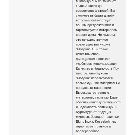
выбор кухонь на заказ, от
классических до
современных стилей. Вы
сможете выбрать дизайн,
который соответствует
вашим предпочтениям и
гармонирует с интерьером
вашего дома. Но красота –
это не единственное
преимущество кухонь
"Модена". Они также
известны своей
функциональностью и
удобством использования.
Качество и Надежность При
изготовлении кухонь
"Модена" используются
только лучшие материалы и
передовые технологии.
Высококачественные
материалы, такие как Egger,
обеспечивают долговечность
и надежность вашей кухни.
Фурнитура от ведущих
мировых брендов, таких как
Blum, Inoxa, Kessebohmer,
гарантирует плавное и
бесперебойное