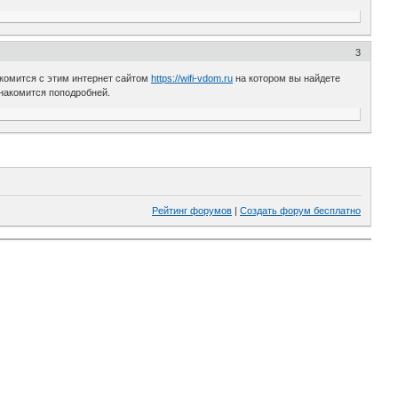
3
акомится с этим интернет сайтом
https://wifi-vdom.ru
на котором вы найдете
знакомится поподробней.
Рейтинг форумов
|
Создать форум бесплатно