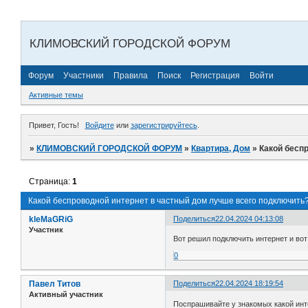
КЛИМОВСКИЙ ГОРОДСКОЙ ФОРУМ
Форум
Участники
Правила
Поиск
Регистрация
Войти
Активные темы
Привет, Гость!
Войдите
или
зарегистрируйтесь
.
»
КЛИМОВСКИЙ ГОРОДСКОЙ ФОРУМ
»
Квартира, Дом
»
Какой бесп
Страница:
1
Какой беспроводной интернет в частный дом лучше всего подключить
kleMaGRiG
Поделиться
22.04.2024 04:13:08
Участник
Вот решил подключить интернет и во
0
Павел Титов
Поделиться
22.04.2024 18:19:54
Активный участник
Поспрашивайте у знакомых какой инте