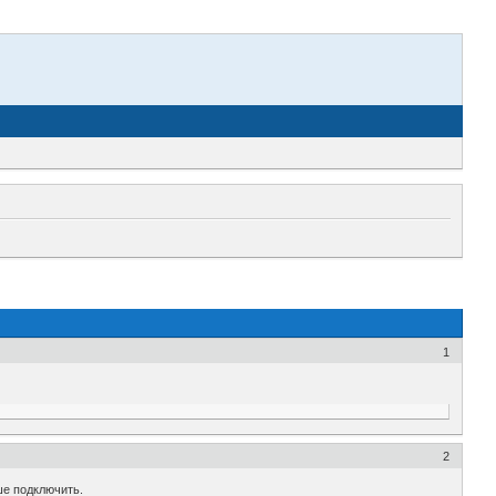
1
2
ше подключить.