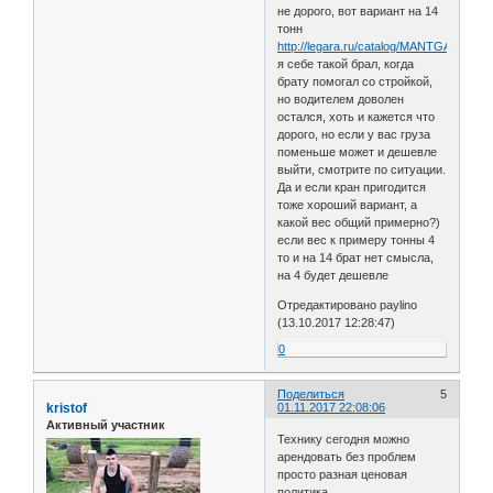
не дорого, вот вариант на 14
тонн
http://legara.ru/catalog/MANTGA/
я себе такой брал, когда
брату помогал со стройкой,
но водителем доволен
остался, хоть и кажется что
дорого, но если у вас груза
поменьше может и дешевле
выйти, смотрите по ситуации.
Да и если кран пригодится
тоже хороший вариант, а
какой вес общий примерно?)
если вес к примеру тонны 4
то и на 14 брат нет смысла,
на 4 будет дешевле
Отредактировано paylino
(13.10.2017 12:28:47)
0
Поделиться
5
kristof
01.11.2017 22:08:06
Активный участник
Технику сегодня можно
арендовать без проблем
просто разная ценовая
политика.