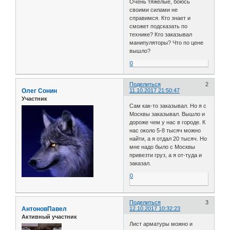
Очень тяжелые, боюсь
своими силами не
справимся. Кто знает и
сможет подсказать по
технике? Кто заказывал
манипуляторы? Что по цене
вышло?
0
Поделиться
2
Олег Сонин
11.10.2017 21:50:47
Участник
Сам как-то заказывал. Но я с
Москвы заказывал. Вышло и
дороже чем у нас в городе. К
нас около 5-8 тысяч можно
найти, а я отдал 20 тысяч. Но
мне надо было с Москвы
привезти груз, а я от-туда и
заказал.
0
Поделиться
3
АнтоновПавел
12.10.2017 10:32:23
Активный участник
Лист арматуры можно и