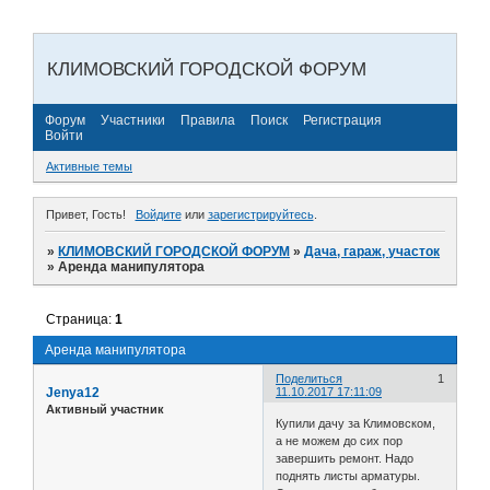
КЛИМОВСКИЙ ГОРОДСКОЙ ФОРУМ
Форум
Участники
Правила
Поиск
Регистрация
Войти
Активные темы
Привет, Гость!
Войдите
или
зарегистрируйтесь
.
»
КЛИМОВСКИЙ ГОРОДСКОЙ ФОРУМ
»
Дача, гараж, участок
»
Аренда манипулятора
Страница:
1
Аренда манипулятора
Поделиться
1
Jenya12
11.10.2017 17:11:09
Активный участник
Купили дачу за Климовском,
а не можем до сих пор
завершить ремонт. Надо
поднять листы арматуры.