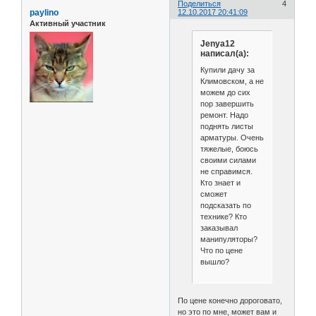
Поделиться
4
paylino
12.10.2017 20:41:09
Активный участник
Jenya12
написал(а):
Купили дачу за
Климовском, а не
можем до сих
пор завершить
ремонт. Надо
поднять листы
арматуры. Очень
тяжелые, боюсь
своими силами
не справимся.
Кто знает и
сможет
подсказать по
технике? Кто
заказывал
манипуляторы?
Что по цене
вышло?
По цене конечно дороговато,
но это по мне, может вам и