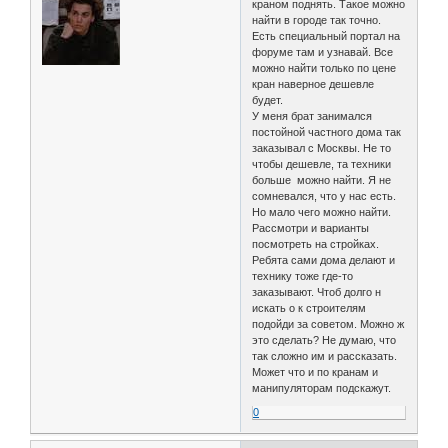
краном поднять. Такое можно
найти в городе так точно.
Есть специальный портал на
форуме там и узнавай. Все
можно найти только по цене
кран наверное дешевле
будет.
У меня брат занимался
постойной частного дома так
заказывал с Москвы. Не то
чтобы дешевле, та техники
больше можно найти. Я не
сомневался, что у нас есть.
Но мало чего можно найти.
Рассмотри и варианты
посмотреть на стройках.
Ребята сами дома делают и
технику тоже где-то
заказывают. Чтоб долго н
искать о к строителям
подойди за советом. Можно ж
это сделать? Не думаю, что
так сложно им и рассказать.
Может что и по кранам и
манипуляторам подскажут.
0