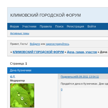
КЛИМОВСКИЙ ГОРОДСКОЙ ФОРУМ
Форум
Участники
Правила
Поиск
Регистрация
Войти
Активные темы
Привет, Гость!
Войдите
или
зарегистрируйтесь
.
»
КЛИМОВСКИЙ ГОРОДСКОЙ ФОРУМ
»
Дача, гараж, участок
»
Дача
Страница:
1
Дача Кузнечики
G.T.
Поделиться
05.09.2011 13:54:11
Модератор
Продаётся дача в Кузнечиках. Дом од
0