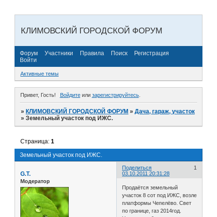
КЛИМОВСКИЙ ГОРОДСКОЙ ФОРУМ
Форум
Участники
Правила
Поиск
Регистрация
Войти
Активные темы
Привет, Гость!
Войдите
или
зарегистрируйтесь
.
»
КЛИМОВСКИЙ ГОРОДСКОЙ ФОРУМ
»
Дача, гараж, участок
»
Земельный участок под ИЖС.
Страница:
1
Земельный участок под ИЖС.
Поделиться
1
G.T.
03.10.2011 20:31:28
Модератор
Продаётся земельный
участок 8 сот под ИЖС, возле
платформы Чепелёво. Свет
по границе, газ 2014год.