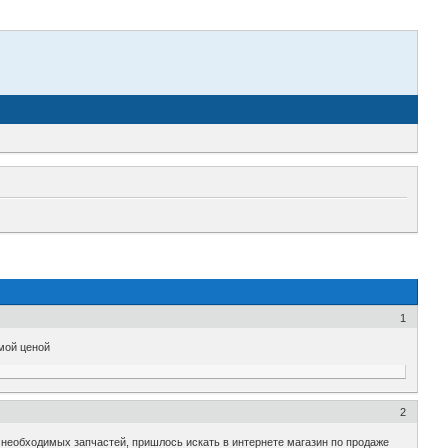
1
емой ценой
2
и необходимых запчастей, пришлось искать в интернете магазин по продаже