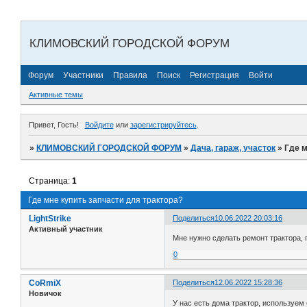
КЛИМОВСКИЙ ГОРОДСКОЙ ФОРУМ
Форум
Участники
Правила
Поиск
Регистрация
Войти
Активные темы
Привет, Гость!
Войдите
или
зарегистрируйтесь
.
»
КЛИМОВСКИЙ ГОРОДСКОЙ ФОРУМ
»
Дача, гараж, участок
»
Где м
Страница:
1
Где мне купить запчасти для трактора?
LightStrike
Поделиться
10.06.2022 20:03:16
Активный участник
Мне нужно сделать ремонт трактора, 
0
CoRmiX
Поделиться
12.06.2022 15:28:36
Новичок
У нас есть дома трактор, используем