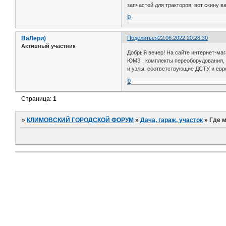
запчастей для тракторов, вот скину 
0
ВаЛери)
Поделиться
22.06.2022 20:28:30
Активный участник
Добрый вечер! На сайте интернет-ма
ЮМЗ , комплекты переоборудования, з
и узлы, соответствующие ДСТУ и евро
0
Страница:
1
»
КЛИМОВСКИЙ ГОРОДСКОЙ ФОРУМ
»
Дача, гараж, участок
»
Где м