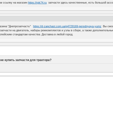
вам ссылку на магазин
https://rpk74.ru
запчасти здесь качественные, есть большой ассо
газина "Днепрозапчасть"
https://d-zapchast.com.ua/g4729169-perednyaya-yumz
Вы сможе
апчасти на двигатель, наборы ремкомплектов и узлы в сборе, а также дополнительны
пейским стандартам качества. Доставка в любой город.
не купить запчасти для трактора?