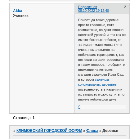
Поделиться
2
Akka
08.10.2022 19:12:40
Участник
Привет, да такие деревья
просто классные, хотя
компактные, но дают вполне
неплохой урожай, а так как не
имеют боковых побегов, то
занимают мало места ( что
очень немаловажно на
небольших териториях ), так
вот если вы заинтересованы
в таком вопросе, то обратите
внимание на интернет
магазин саженцев Идея Сад,
в котором
саженцы
колоновидных деревьев
постоянно есть в наличии и
их запросто можно купить по
вполне небольшой цене.
0
Страница:
1
»
КЛИМОВСКИЙ ГОРОДСКОЙ ФОРУМ
»
Флора
»
Деревья