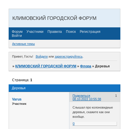
КЛИМОВСКИЙ ГОРОДСКОЙ ФОРУМ
Форум
Участники
Правила
Поиск
Регистрация
Войти
Активные темы
Привет, Гость!
Войдите
или
зарегистрируйтесь
.
»
КЛИМОВСКИЙ ГОРОДСКОЙ ФОРУМ
»
Флора
»
Деревья
Страница:
1
Деревья
Поделиться
1
Varus
08.10.2022 10:55:38
Участник
Слышал про колоновидные
деревья, скажите как они
вообще.
0