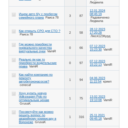
Людмила
12.01.2024
Ищем авто б/у с пробегом
08:45:19
3
87
семейного плана
Раиса 78
Радовиченко
Людмила
28.12.2023
Как открыть СРО для СТО ?
2
58
17:20:28
Раиса 78
Люся123Курд
Где можно приобрести
07.12.2023
нормального качества
0
66
15:23:30
VamiR
виртуальные очки
VamiR
Реально ли как то
07.12.2023
приобрести водительские
0
97
15:22:13
VamiR
права
VamiR
Как найти компанию по
ремонту
04.06.2023
1
94
автобетононасосов?
11:22:54
криил
cenecaf
Хочу купить новую
Volkswagen Polo по
13.02.2023
1
75
оптимальным ценам
19:10:08
VamiR
GrusaK
Посоветуйте как можно
решить вопрос по
25.11.2021
1
316
аварийному коммисару в
09:45:18
VamiR
Воронеже
GrusaK