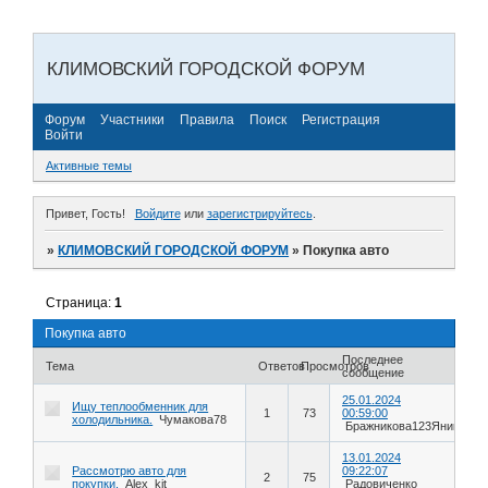
КЛИМОВСКИЙ ГОРОДСКОЙ ФОРУМ
Форум
Участники
Правила
Поиск
Регистрация
Войти
Активные темы
Привет, Гость!
Войдите
или
зарегистрируйтесь
.
»
КЛИМОВСКИЙ ГОРОДСКОЙ ФОРУМ
»
Покупка авто
Страница:
1
Покупка авто
Последнее
Тема
Ответов
Просмотров
сообщение
25.01.2024
Ищу теплообменник для
1
73
00:59:00
холодильника.
Чумакова78
Бражникова123Яника
13.01.2024
Рассмотрю авто для
09:22:07
2
75
покупки.
Alex_kit
Радовиченко