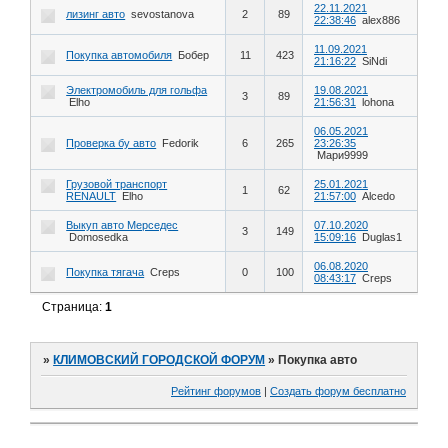
22.11.2021
лизинг авто
sevostanova
2
89
22:38:46
alex886
11.09.2021
Покупка автомобиля
Бобер
11
423
21:16:22
SiNdi
Электромобиль для гольфа
19.08.2021
3
89
Elho
21:56:31
lohona
06.05.2021
Проверка бу авто
Fedorik
6
265
23:26:35
Мари9999
Грузовой транспорт
25.01.2021
1
62
RENAULT
Elho
21:57:00
Alcedo
Выкуп авто Мерседес
07.10.2020
3
149
Domosedka
15:09:16
Duglas1
06.08.2020
Покупка тягача
Creps
0
100
08:43:17
Creps
Страница:
1
»
КЛИМОВСКИЙ ГОРОДСКОЙ ФОРУМ
»
Покупка авто
Рейтинг форумов
|
Создать форум бесплатно