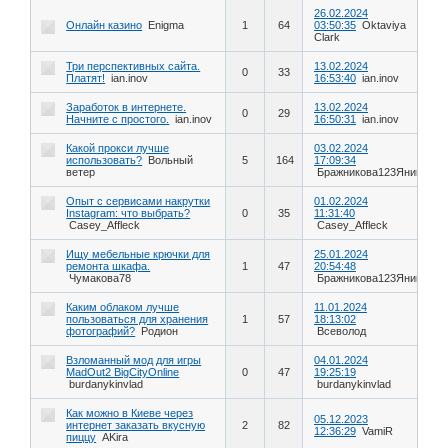
26.02.2024
Онлайн казино
Enigma
1
64
03:50:35
Oktaviya
Clark
Три перспективных сайта.
13.02.2024
0
33
Платят!
ian.inov
16:53:40
ian.inov
Заработок в интернете.
13.02.2024
0
29
Начните с простого.
ian.inov
16:50:31
ian.inov
Какой прокси лучше
03.02.2024
использовать?
Вольный
5
164
17:09:34
ветер
Бражникова123Яника
Опыт с сервисами накрутки
01.02.2024
Instagram: что выбрать?
0
35
11:31:40
Casey_Affleck
Casey_Affleck
Ищу мебельные крючки для
25.01.2024
ремонта шкафа.
1
47
20:54:48
Чумакова78
Бражникова123Яника
Каким облаком лучше
11.01.2024
пользоваться для хранения
1
57
18:13:02
фотографий?
Родион
Всеволод
Взломанный мод для игры
04.01.2024
MadOut2 BigCityOnline
0
47
19:25:19
burdanykinvlad
burdanykinvlad
Как можно в Киеве через
05.12.2023
интернет заказать вкусную
2
82
12:36:29
VamiR
пиццу
AKira