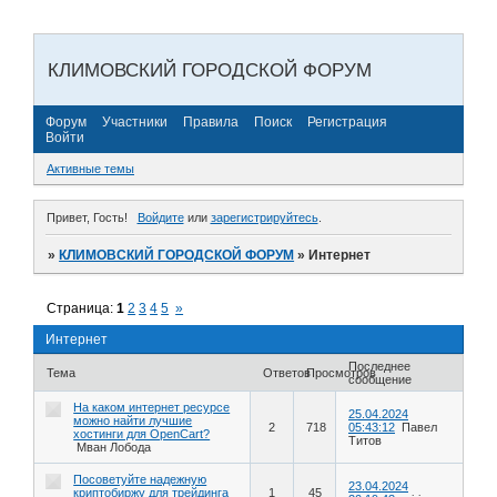
КЛИМОВСКИЙ ГОРОДСКОЙ ФОРУМ
Форум
Участники
Правила
Поиск
Регистрация
Войти
Активные темы
Привет, Гость!
Войдите
или
зарегистрируйтесь
.
»
КЛИМОВСКИЙ ГОРОДСКОЙ ФОРУМ
»
Интернет
Страница:
1
2
3
4
5
»
Интернет
Последнее
Тема
Ответов
Просмотров
сообщение
На каком интернет ресурсе
25.04.2024
можно найти лучшие
2
718
05:43:12
Павел
хостинги для OpenCart?
Титов
Мван Лобода
Посоветуйте надежную
23.04.2024
криптобиржу для трейдинга
1
45