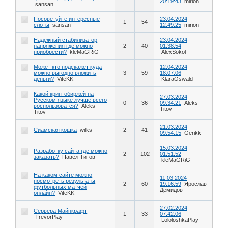
20:19:43
mirion
sansan
Посоветуйте интересные
23.04.2024
1
54
слоты
sansan
12:49:25
mirion
Надежный стабилизатор
23.04.2024
напряжения где можно
2
40
01:38:54
приобрести?
kleMaGRiG
AlexSokol
Может кто подскажет куда
12.04.2024
можно выгодно вложить
3
59
18:07:06
деньги?
ViteKK
KlaraOswald
Какой криптобиржей на
27.03.2024
Русском языке лучше всего
0
36
09:34:21
Aleks
воспользоватся?
Aleks
Titov
Titov
21.03.2024
Сиамская кошка
wilks
2
41
09:54:15
Gerikk
15.03.2024
Разработку сайта где можно
2
102
01:51:52
заказать?
Павел Титов
kleMaGRiG
На каком сайте можно
11.03.2024
посмотреть результаты
2
60
19:16:59
Ярослав
футбольных матчей
Демидов
онлайн?
ViteKK
27.02.2024
Сервера Майнкрафт
1
33
07:42:06
TrevorPlay
LololoshkaPlay