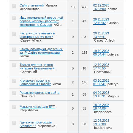
Сайт с музыкой
Милана
02.12.2023
10
400
Феропонтова
16:37:00
Komar
Ищу нормальный новостной
29.11.2023
портал, который работает
1
43
12:19:42
GrusaK
конкретно по Самаре
AKira
Как улучшить навыки в
20.11.2023
иностранных языках?
0
23
13:36:41
Casey_Affleck
Casey_Affleck
Сайты блокируют доступ из-
19.10.2023
за IP. Дайте рекомендации.
2
135
00:54:44
poterya
klimm
Только для тех, у кого
12.10.2023
интернет безлимитный.
0
18
17:48:55
Светланий
Светланий
Кто может помочь с
03.10.2023
2
148
написанием статей?
klimm
01:06:41
poterya
Редактор фоток для сайта
04.09.2023
1
58
Nika_Kehl
13:43:31
Magnus
18.08.2023
Магазин читов для EFT
0
31
18:44:06
btepishheva
btepishheva
12.08.2023
Где взять промокоды
0
38
19:06:00
Standoff 2?
btepishheva
btepishheva