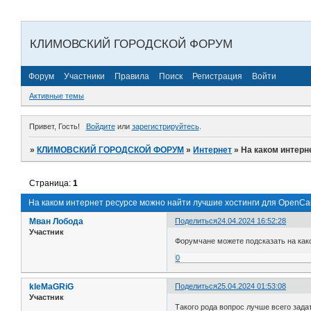
КЛИМОВСКИЙ ГОРОДСКОЙ ФОРУМ
Форум
Участники
Правила
Поиск
Регистрация
Войти
Активные темы
Привет, Гость!
Войдите
или
зарегистрируйтесь
.
»
КЛИМОВСКИЙ ГОРОДСКОЙ ФОРУМ
»
Интернет
»
На каком интерн
Страница:
1
На каком интернет ресурсе можно найти лучшие хостинги для OpenCa
Мван Лобода
Поделиться
24.04.2024 16:52:28
Участник
Форумчане можете подсказать на как
0
kleMaGRiG
Поделиться
25.04.2024 01:53:08
Участник
Такого рода вопрос лучше всего зад