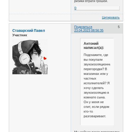
ризики втрати грошей.
0
Цитировать
Поделиться
5
Ставарский Павел
23.04.2023 08:56:35
Участник
Антоний
написал(а):
Подскажите, где
вы покупали
звукоизоляционные
перегородки? В
магазинах или у
частных
исполнителей? Я
хочу сделать
звукоизоляцию в
комнате сына.
Он у меня не
спит, если рядом
кто-то
разговаривает.