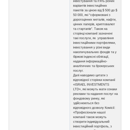
інвестування та п’ять різних
варіантів інвестиційних
пакетів за ціною від $ 500 до $
50 000, які “сформовані з
дорогоцінних металів, нафти,
цінних паперів, криптовалют
та стартапів”. Також на
сторінці компанії зазначені
такі послуги, як управління
інвестиційними портфелями,
інвестування у різні види
накопичувальних фондів та у
біржові індексні облігації,
надання інформаційно-
аналітичних та брокерських
послуг.
Далі наводимо цитати з
відповідної сторінки компанії
«ISRAEL INVESTMENTS
LTD», які можуть мати ознаки
реклами та надання послуг на
фондовому ринку, які
здійснюються без
відповідного дозволу Комісії:
«Професіонали нашої
компанії також можуть
створити індивідуальний
інвестиційний портфель, з