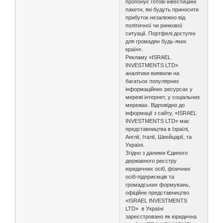
пропонує готові інвестиційні
пакети, які будуть приносити
прибуток незалежно від
політичної чи ринкової
ситуації. Портфелі доступні
для громадян будь-яких
країн».
Рекламу «ISRAEL
INVESTMENTS LTD»
аналітики виявили на
багатьох популярних
інформаційних ресурсах у
мережі інтернет, у соціальних
мережах. Відповідно до
інформації з сайту, «ISRAEL
INVESTMENTS LTD» має
представництва в Ізраїлі,
Англії, Італії, Швейцарії, та
Україні.
Згідно з даними Єдиного
державного реєстру
юридичних осіб, фізичних
осіб-підприємців та
громадських формувань,
офіційне представництво
«ISRAEL INVESTMENTS
LTD» в Україні
зареєстровано як юридична