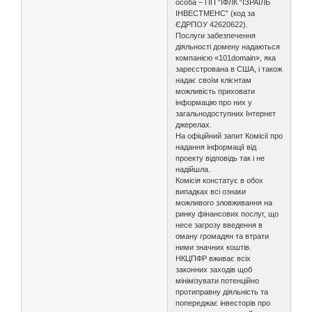
особа – ПП “ІФЛК “ІЗРАЇЛЬ
ІНВЕСТМЕНС” (код за
ЄДРПОУ 42620622).
Послуги забезпечення
діяльності домену надаються
компанією «101domain», яка
зареєстрована в США, і також
надає своїм клієнтам
можливість приховати
інформацію про них у
загальнодоступних Інтернет
джерелах.
На офіційний запит Комісії про
надання інформації від
проекту відповідь так і не
надійшла.
Комісія констатує в обох
випадках всі ознаки
можливого зловживання на
ринку фінансових послуг, що
несе загрозу введення в
оману громадян та втрати
ними значних коштів.
НКЦПФР вживає всіх
законних заходів щоб
мінімізувати потенційно
протиправну діяльність та
попереджає інвесторів про