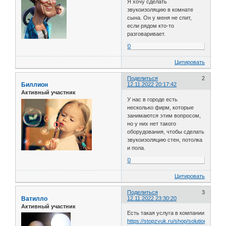
Я хочу сделать
звукоизоляцию в комнате
сына. Он у меня не спит,
если рядом кто-то
разговаривает.
0
Цитировать
Поделиться
2
Биллион
12.11.2022 20:17:42
Активный участник
У нас в городе есть
несколько фирм, которые
занимаются этим вопросом,
но у них нет такого
оборудования, чтобы сделать
звукоизоляцию стен, потолка
и пола.
0
Цитировать
Поделиться
3
Ватилло
12.11.2022 23:30:20
Активный участник
Есть такая услуга в компании
https://stopzvuk.ru/shop/solutions/partiti