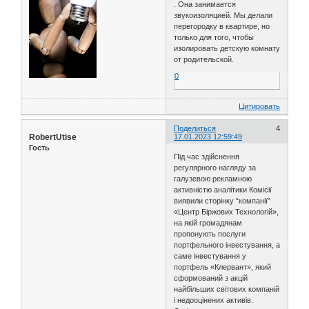
. Она занимается
звукоизоляцией. Мы делали
перегородку в квартире, но
только для того, чтобы
изолировать детскую комнату
от родительской.
0
Цитировать
Поделиться
4
RobertUtise
17.01.2023 12:59:49
Гость
Під час здійснення
регулярного нагляду за
галузевою рекламною
активністю аналітики Комісії
виявили сторінку “компанії”
«Центр Біржових Технологій»,
на якій громадянам
пропонують послуги
портфельного інвестування, а
саме інвестування у
портфель «Клервант», який
сформований з акцій
найбільших світових компаній
і недооцінених активів.