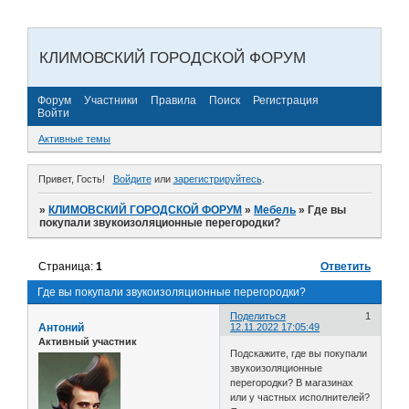
КЛИМОВСКИЙ ГОРОДСКОЙ ФОРУМ
Форум
Участники
Правила
Поиск
Регистрация
Войти
Активные темы
Привет, Гость!
Войдите
или
зарегистрируйтесь
.
»
КЛИМОВСКИЙ ГОРОДСКОЙ ФОРУМ
»
Мебель
»
Где вы
покупали звукоизоляционные перегородки?
Страница:
1
Ответить
Где вы покупали звукоизоляционные перегородки?
Поделиться
1
Антоний
12.11.2022 17:05:49
Активный участник
Подскажите, где вы покупали
звукоизоляционные
перегородки? В магазинах
или у частных исполнителей?