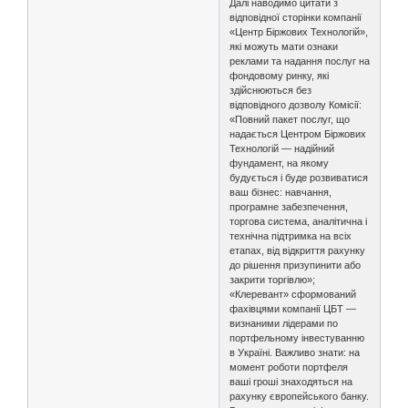
Далі наводимо цитати з
відповідної сторінки компанії
«Центр Біржових Технологій»,
які можуть мати ознаки
реклами та надання послуг на
фондовому ринку, які
здійснюються без
відповідного дозволу Комісії:
«Повний пакет послуг, що
надається Центром Біржових
Технологій — надійний
фундамент, на якому
будується і буде розвиватися
ваш бізнес: навчання,
програмне забезпечення,
торгова система, аналітична і
технічна підтримка на всіх
етапах, від відкриття рахунку
до рішення призупинити або
закрити торгівлю»;
«Клеревант» сформований
фахівцями компанії ЦБТ —
визнаними лідерами по
портфельному інвестуванню
в Україні. Важливо знати: на
момент роботи портфеля
ваші гроші знаходяться на
рахунку європейського банку.