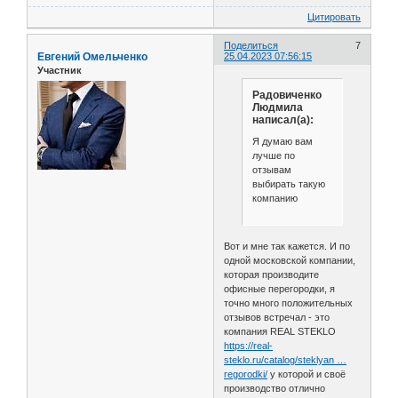
Цитировать
Поделиться
7
Евгений Омельченко
25.04.2023 07:56:15
Участник
Радовиченко
Людмила
написал(а):
Я думаю вам
лучше по
отзывам
выбирать такую
компанию
Вот и мне так кажется. И по
одной московской компании,
которая производите
офисные перегородки, я
точно много положительных
отзывов встречал - это
компания REAL STEKLO
https://real-
steklo.ru/catalog/steklyan …
regorodki/
у которой и своё
производство отлично