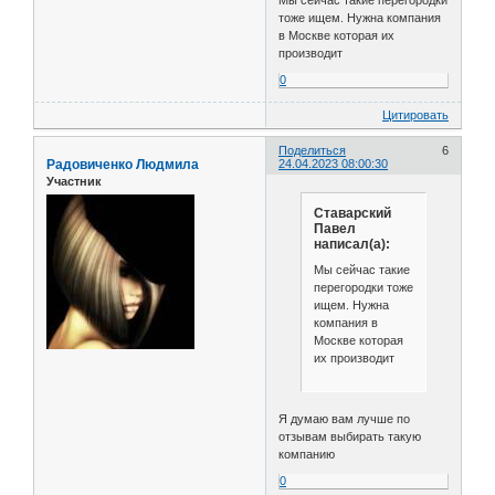
Мы сейчас такие перегородки
тоже ищем. Нужна компания
в Москве которая их
производит
0
Цитировать
Поделиться
6
Радовиченко Людмила
24.04.2023 08:00:30
Участник
Ставарский
Павел
написал(а):
Мы сейчас такие
перегородки тоже
ищем. Нужна
компания в
Москве которая
их производит
Я думаю вам лучше по
отзывам выбирать такую
компанию
0