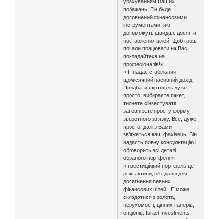
урахуванням Ваших
побажань. Він буде
доповнений фінансовими
інструментами, які
допоможуть швидше досягти
поставлених цілей. Щоб гроші
почали працювати на Вас,
покладайтеся на
професіоналів!»;
«ІП надає стабільний
щомісячний пасивний дохід.
Придбати портфель дуже
просто: вибираєте пакет,
тиснете «інвестувати,
заповнюєте просту форму
зворотного зв’язку. Все, дуже
просто, далі з Вами
зв’яжеться наш фахівець. Він
надасть повну консультацію і
обговорить всі деталі
обраного портфеля»;
«Інвестиційний портфель це –
різні активи, об’єднані для
досягнення певних
фінансових цілей. ІП може
складатися з золота,
нерухомості, цінних паперів,
опціонів. Israel Investments