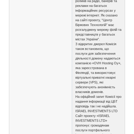
роликів на радіо, банерів та
реклами на багатьох
інформаційних ресурсах у
мережі інтернет. Як сказано
на сайті проекту, “Центр
Біржових Технологій” має
розгалуджену мережу філій та
представництв у багатьох
містах України”.
З відкритих джерел Комісія
також встановила, що
послуги для забезпечення
діяльності домену надаються
компанією «OVH Hosting Oy»,
яка зареєстрована в
Фінляндії, та використовує
віртуальні приватні хмарні
сервери (VPS), які
забезпечують анонімність
власників доменів.
На офіційний запит Комісії про
надання інформації від ЦБТ
відповідь так і не надійшла.
ISRAEL INVESTMENTS LTD
Сайт проекту «ISRAEL
INVESTMENTS LTD»
пропонує громадянам
послуги портфельного