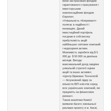
Вони застраховані фондом
гарантованого страхування і
інвесторським
компенсаційним фондом
Європи»;
«Унікальність «Клеревант»
полягає в надійності і
інноваціях. Даний
інвестиційний портфель
поєднав в собі високу
прибутковість акцій
найбільших світових компаній
і недооцінені активи.
Можливість заробити від $ 5
000 до $ 50 000 за декілька
місяців. Вигода:
максимальний дохід завдяки
унікальній стратегії оцінки
акцій та інших активів»;
«Центр Біржових Технологій
— безумовний лідер за
кількістю ВІП-клієнтів серед
всіх українських компаній, які
працюють на фінансових
ринках».
Також аналітики Комісії
виявили багато зовнішньої
реклами проекту в м. Києві,