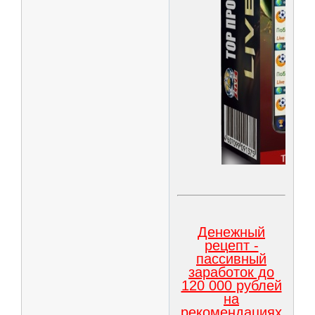
Денежный
рецепт -
пассивный
заработок до
120 000 рублей
на
рекомендациях