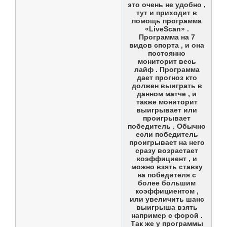
это очень не удобно ,
тут и приходит в
помощь программа
«LiveScan» .
Программа на 7
видов спорта , и она
постоянно
мониторит весь
лайф . Программа
дает прогноз кто
должен выиграть в
данном матче , и
также мониторит
выигрывает или
проигрывает
победитель . Обычно
если победитель
проигрывает на него
сразу возрастает
коэффициент , и
можно взять ставку
на победителя с
более большим
коэффициентом ,
или увеличить шанс
выигрыша взять
например с форой .
Так же у программы