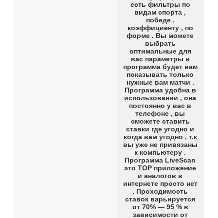
есть фильтры по
видам спорта ,
победе ,
коэффициенту , по
форме . Вы можете
выбрать
оптимальные для
вас параметры и
программа будет вам
показывать только
нужные вам матчи .
Программа удобна в
использовании , она
постоянно у вас в
телефоне , вы
сможете ставить
ставки где угодно и
когда вам угодно , т.к
вы уже не привязаны
к компьютеру .
Программа LiveScan
это ТОР приложение
и аналогов в
интернете просто нет
. Проходимость
ставок варьируется
от 70% — 95 % в
зависимости от